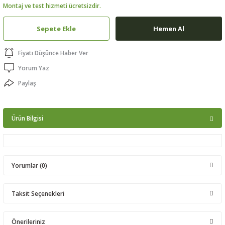
Montaj ve test hizmeti ücretsizdir.
ptörler
Sepete Ekle
Hemen Al
clock
Fiyatı Düşünce Haber Ver
 Ürünleri
Yorum Yaz
Paylaş
niği
Ürün Bilgisi
Yorumlar (0)
Taksit Seçenekleri
Bu ürüne ilk yorumu siz yapın!
Önerileriniz