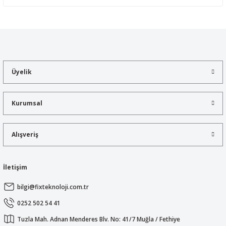
Yorum Yaz
Bu ürünün fiyat bilgisi, resim, ürün açıklamalarında ve diğer
konularda yetersiz gördüğünüz noktaları öneri formunu kullanarak
tarafımıza iletebilirsiniz.
Görüş ve önerileriniz için teşekkür ederiz.
Üyelik
Ürün resmi kalitesiz, bozuk veya görüntülenemiyor.
Ürün açıklamasında eksik bilgiler bulunuyor.
Kurumsal
Ürün bilgilerinde hatalar bulunuyor.
Ürün fiyatı diğer sitelerden daha pahalı.
Alışveriş
Bu ürüne benzer farklı alternatifler olmalı.
İletişim
bilgi@fixteknoloji.com.tr
Gönder
0252 502 54 41
Tuzla Mah. Adnan Menderes Blv. No: 41/7 Muğla / Fethiye