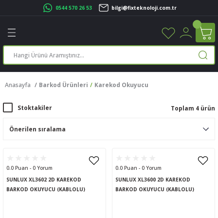
0544 570 26 53
bilgi@fixteknoloji.com.tr
Geri Dön
Geri Dön
Geri Dön
Geri Dön
Geri Dön
Geri Dön
Geri Dön
Geri Dön
leri
leri
ileşenleri
eri
nleri
sayarlar
rı
r Yazıcı
Anasayfa
Barkod Ürünleri
Karekod Okuyucu
üskürtme Yazıcı
ayarlar
Stoktakiler
Toplam 4 ürün
cu
ı
sayarlar
ucu
rtmeli Yazıcılar
 Set
ünleri
ucu
rofon
0.0 Puan - 0 Yorum
0.0 Puan - 0 Yorum
SUNLUX XL3602 2D KAREKOD
SUNLUX XL3600 2D KAREKOD
ucu
ar
BARKOD OKUYUCU (KABLOLU)
BARKOD OKUYUCU (KABLOLU)
cılar