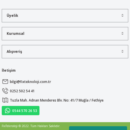
Üyelik
Kurumsal
Alışveriş
İletişim
bilgi@fixteknoloji.com.tr
0252 502 54 41
Tuzla Mah. Adnan Menderes Blv. No: 41/7 Muğla / Fethiye
0544 570 26 53
FixTeknoloji © 2022. Tüm Hakları Saklıdır.