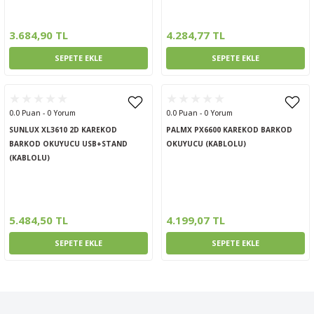
ptörler
3.684,90 TL
4.284,77 TL
clock
SEPETE EKLE
SEPETE EKLE
 Ürünleri
0.0 Puan - 0 Yorum
0.0 Puan - 0 Yorum
niği
SUNLUX XL3610 2D KAREKOD
PALMX PX6600 KAREKOD BARKOD
BARKOD OKUYUCU USB+STAND
OKUYUCU (KABLOLU)
(KABLOLU)
5.484,50 TL
4.199,07 TL
SEPETE EKLE
SEPETE EKLE