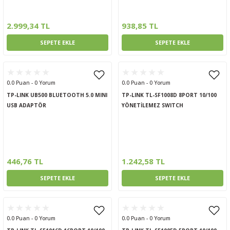
ptörler
2.999,34 TL
938,85 TL
clock
SEPETE EKLE
SEPETE EKLE
 Ürünleri
0.0 Puan - 0 Yorum
0.0 Puan - 0 Yorum
niği
TP-LINK UB500 BLUETOOTH 5.0 MINI
TP-LINK TL-SF1008D 8PORT 10/100
USB ADAPTÖR
YÖNETİLEMEZ SWITCH
446,76 TL
1.242,58 TL
SEPETE EKLE
SEPETE EKLE
0.0 Puan - 0 Yorum
0.0 Puan - 0 Yorum