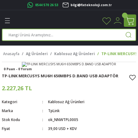
0544 570 26 53
bilgi@fixteknoloji.com.tr
Geri Dön
Geri Dön
Geri Dön
Geri Dön
Geri Dön
Geri Dön
Geri Dön
Geri Dön
leri
leri
ileşenleri
eri
nleri
sayarlar
rı
r Yazıcı
Anasayfa
Ağ Ürünleri
Kablosuz Ağ Ürünleri
TP-LINK MERCUSYS
üskürtme Yazıcı
ayarlar
0 Puan - 0 Yorum
cu
ı
sayarlar
TP-LINK MERCUSYS MU6H 650MBPS D.BAND USB ADAPTÖR
ucu
rtmeli Yazıcılar
 Set
2.227,26 TL
ünleri
ucu
rofon
Kategori
Kablosuz Ağ Ürünleri
Marka
TpLink
ucu
ar
Stok Kodu
ok_NNWTPL0005
Fiyat
39,00 USD + KDV
cılar