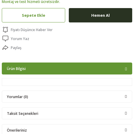
Montaj ve test hizmeti ücretsizdir.
ptörler
Sepete Ekle
Hemen Al
clock
Fiyatı Düşünce Haber Ver
 Ürünleri
Yorum Yaz
Paylaş
niği
Ürün Bilgisi
Yorumlar (0)
Taksit Seçenekleri
Bu ürüne ilk yorumu siz yapın!
Önerileriniz