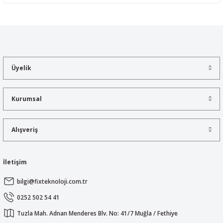
Yorum Yaz
Bu ürünün fiyat bilgisi, resim, ürün açıklamalarında ve diğer
konularda yetersiz gördüğünüz noktaları öneri formunu kullanarak
tarafımıza iletebilirsiniz.
Görüş ve önerileriniz için teşekkür ederiz.
Üyelik
Ürün resmi kalitesiz, bozuk veya görüntülenemiyor.
Ürün açıklamasında eksik bilgiler bulunuyor.
Kurumsal
Ürün bilgilerinde hatalar bulunuyor.
Ürün fiyatı diğer sitelerden daha pahalı.
Alışveriş
Bu ürüne benzer farklı alternatifler olmalı.
İletişim
bilgi@fixteknoloji.com.tr
Gönder
0252 502 54 41
Tuzla Mah. Adnan Menderes Blv. No: 41/7 Muğla / Fethiye