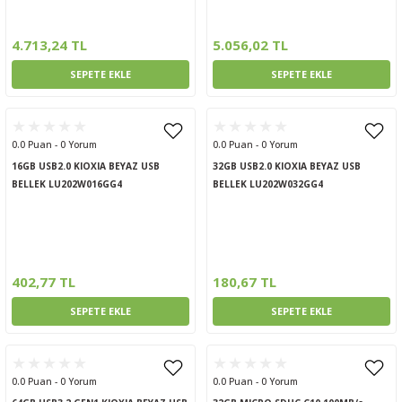
ptörler
4.713,24 TL
5.056,02 TL
clock
SEPETE EKLE
SEPETE EKLE
 Ürünleri
0.0 Puan - 0 Yorum
0.0 Puan - 0 Yorum
niği
16GB USB2.0 KIOXIA BEYAZ USB
32GB USB2.0 KIOXIA BEYAZ USB
BELLEK LU202W016GG4
BELLEK LU202W032GG4
402,77 TL
180,67 TL
SEPETE EKLE
SEPETE EKLE
0.0 Puan - 0 Yorum
0.0 Puan - 0 Yorum