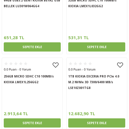
64GB USB3.2 GEN1 KIOXIA BEYAZ USB
32GB MICRO SDHC C10 100MB/s
BELLEK LU301W064GG4
KIOXIA LMEX1L032GG2
651,28 TL
531,31 TL
SEPETE EKLE
SEPETE EKLE
0.0 Puan - 0 Yorum
0.0 Puan - 0 Yorum
256GB MICRO SDHC C10 100MB/s
1TB KIOXIA EXCERIA PRO PCIe 4.0
KIOXIA LMEX1L256GG2
M.2 NVMe 3D 7300/6400 MB/s
LSE10Z001TG8
2.913,64 TL
12.682,90 TL
SEPETE EKLE
SEPETE EKLE