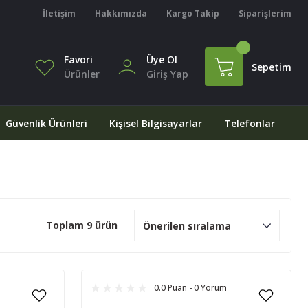
İletişim
Hakkımızda
Kargo Takip
Siparişlerim
Favori
Üye Ol
Sepetim
Ürünler
Giriş Yap
Güvenlik Ürünleri
Kişisel Bilgisayarlar
Telefonlar
Toplam 9 ürün
0.0 Puan - 0 Yorum