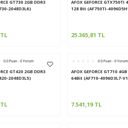
RCE GT730 2GB DDR3
AFOX GEFORCE GTX750TI 
F730-2048D3L6)
128 Bit (AF750TI-4096D5H
 TL
25.365,81 TL
0.0 Puan - 0 Yorum
0.0 Puan - 0 Yorum
RCE GT420 2GB DDR3
AFOX GEFORCE GT710 4GB
F420-2048D3L5)
64Bit (AF710-4096D3L7-V1
 TL
7.541,19 TL