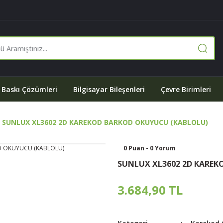
Baskı Çözümleri
Bilgisayar Bileşenleri
Çevre Birimleri
SUNLUX XL3602 2D KAREKOD BARKOD OKUYUCU (KABLOLU)
0 Puan - 0 Yorum
SUNLUX XL3602 2D KAREK
3.684,90 TL