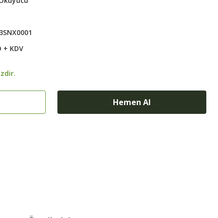
 Okuyucu
3SNX0001
D + KDV
zdir.
Hemen Al