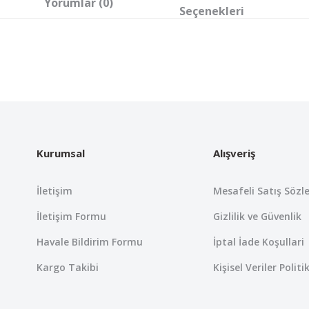
Yorumlar (0)
Seçenekleri
 yetersiz gördüğünüz noktaları öneri formunu kullanarak tarafımıza iletebil
Bu ürüne ilk yorumu siz yapın!
Yorum Yaz
Kurumsal
Alışveriş
İletişim
Mesafeli Satış Sözl
İletişim Formu
Gizlilik ve Güvenlik
Havale Bildirim Formu
İptal İade Koşullari
Kargo Takibi
Kişisel Veriler Politi
Gönder