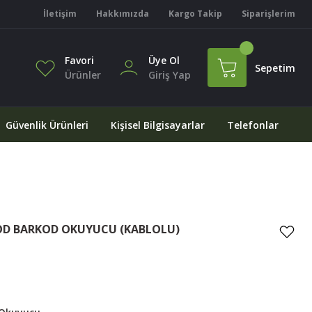
İletişim
Hakkımızda
Kargo Takip
Siparişlerim
Favori
Üye Ol
Sepetim
Ürünler
Giriş Yap
Güvenlik Ürünleri
Kişisel Bilgisayarlar
Telefonlar
OD BARKOD OKUYUCU (KABLOLU)