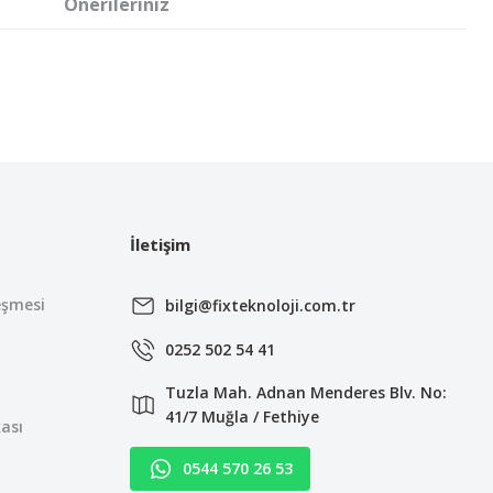
Önerileriniz
irsiniz.
İletişim
eşmesi
bilgi@fixteknoloji.com.tr
0252 502 54 41
Tuzla Mah. Adnan Menderes Blv. No:
41/7 Muğla / Fethiye
kası
0544 570 26 53