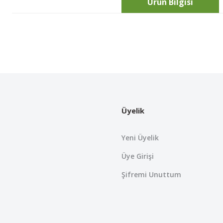
Ürün Bilgisi
Bu ürünün fiyat bilgisi, resim, ürün açıklamalarında ve diğer konularda
Görüş ve önerileriniz için teşekkür ederiz.
Ürün resmi kalitesiz, bozuk veya görüntülenemiyor.
Ürün açıklamasında eksik bilgiler bulunuyor.
Üyelik
Ürün bilgilerinde hatalar bulunuyor.
Ürün fiyatı diğer sitelerden daha pahalı.
Yeni Üyelik
Bu ürüne benzer farklı alternatifler olmalı.
Üye Girişi
Şifremi Unuttum