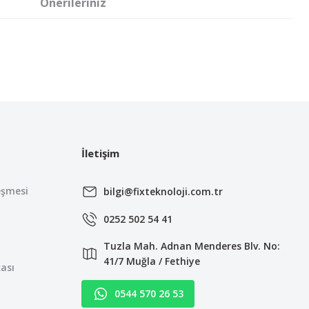
Önerileriniz
irsiniz.
İletişim
eşmesi
bilgi@fixteknoloji.com.tr
0252 502 54 41
Tuzla Mah. Adnan Menderes Blv. No:
41/7 Muğla / Fethiye
kası
0544 570 26 53