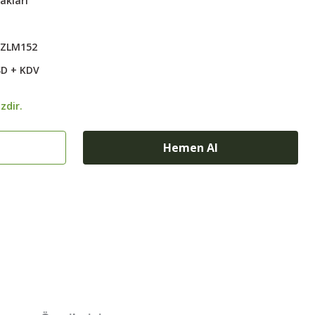
akları
5ZLM152
SD + KDV
zdir.
Hemen Al