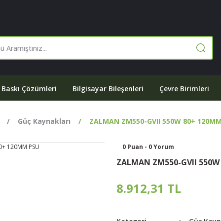
Baskı Çözümleri
Bilgisayar Bileşenleri
Çevre Birimleri
Güç Kaynakları
ZALMAN ZM550-GVII 550W 80+ 120MM
0 Puan - 0 Yorum
ZALMAN ZM550-GVII 550W
8.912,31 TL