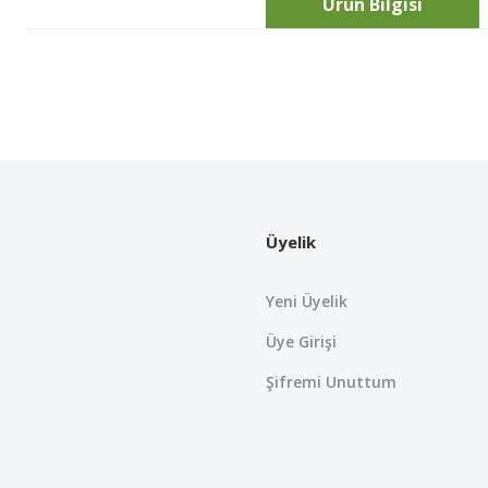
Ürün Bilgisi
Bu ürünün fiyat bilgisi, resim, ürün açıklamalarında ve diğer konularda
Görüş ve önerileriniz için teşekkür ederiz.
Ürün resmi kalitesiz, bozuk veya görüntülenemiyor.
Ürün açıklamasında eksik bilgiler bulunuyor.
Üyelik
Ürün bilgilerinde hatalar bulunuyor.
Ürün fiyatı diğer sitelerden daha pahalı.
Yeni Üyelik
Bu ürüne benzer farklı alternatifler olmalı.
Üye Girişi
Şifremi Unuttum