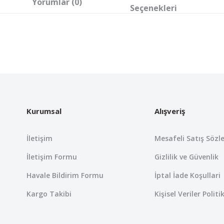
Yorumlar (0)
Seçenekleri
 yetersiz gördüğünüz noktaları öneri formunu kullanarak tarafımıza iletebil
Bu ürüne ilk yorumu siz yapın!
Yorum Yaz
Kurumsal
Alışveriş
İletişim
Mesafeli Satış Sözl
İletişim Formu
Gizlilik ve Güvenlik
Havale Bildirim Formu
İptal İade Koşullari
Kargo Takibi
Kişisel Veriler Politi
Gönder