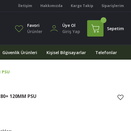
İletişim
Hakkımızda
Kargo Takip
Siparişlerim
Favori
Üye Ol
Sepetim
Ürünler
Giriş Yap
Güvenlik Ürünleri
Kişisel Bilgisayarlar
Telefonlar
 PSU
 80+ 120MM PSU