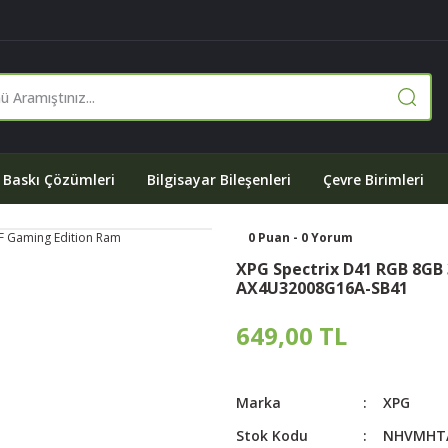
Baskı Çözümleri
Bilgisayar Bileşenleri
Çevre Birimleri
0 Puan - 0 Yorum
XPG Spectrix D41 RGB 8GB
AX4U32008G16A-SB41
649,00 TL
Marka
XPG
Stok Kodu
NHVMHT