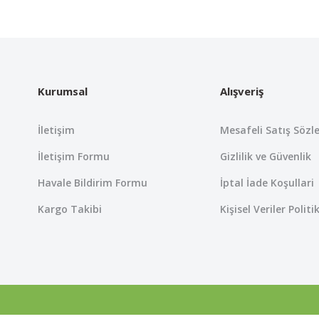
 yetersiz gördüğünüz noktaları öneri formunu kullanarak tarafımıza iletebil
Bu ürüne ilk yorumu siz yapın!
Yorum Yaz
Kurumsal
Alışveriş
İletişim
Mesafeli Satış Sözl
İletişim Formu
Gizlilik ve Güvenlik
Havale Bildirim Formu
İptal İade Koşullari
Kargo Takibi
Kişisel Veriler Politi
Gönder