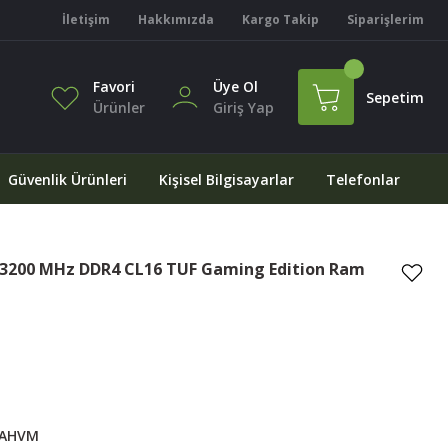
İletişim
Hakkımızda
Kargo Takip
Siparişlerim
Favori
Üye Ol
Sepetim
Ürünler
Giriş Yap
Güvenlik Ürünleri
Kişisel Bilgisayarlar
Telefonlar
 3200 MHz DDR4 CL16 TUF Gaming Edition Ram
AHVM