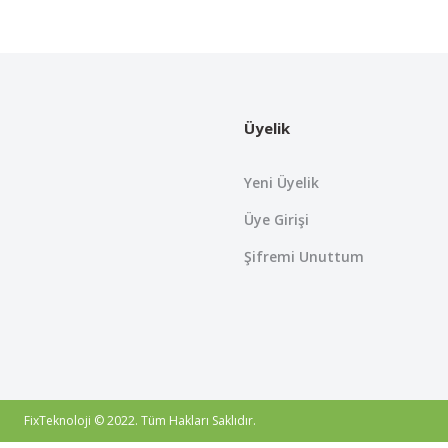
Bu ürünün fiyat bilgisi, resim, ürün açıklamalarında ve diğer konularda
Görüş ve önerileriniz için teşekkür ederiz.
Ürün resmi kalitesiz, bozuk veya görüntülenemiyor.
Ürün açıklamasında eksik bilgiler bulunuyor.
Üyelik
Ürün bilgilerinde hatalar bulunuyor.
Ürün fiyatı diğer sitelerden daha pahalı.
Yeni Üyelik
Bu ürüne benzer farklı alternatifler olmalı.
Üye Girişi
Şifremi Unuttum
FixTeknoloji © 2022. Tüm Hakları Saklıdır.