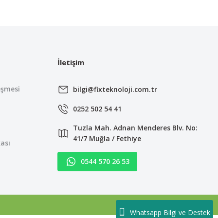
irsiniz.
İletişim
eşmesi
bilgi@fixteknoloji.com.tr
0252 502 54 41
Tuzla Mah. Adnan Menderes Blv. No:
41/7 Muğla / Fethiye
kası
0544 570 26 53
Whatsapp Bilgi ve Destek