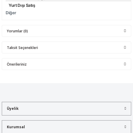
Yurt Dışı Satış
Diğer
Yorumlar (0)
Taksit Seçenekleri
Bu ürüne ilk yorumu siz yapın!
Önerileriniz
Yorum Yaz
Bu ürünün fiyat bilgisi, resim, ürün açıklamalarında ve diğer
konularda yetersiz gördüğünüz noktaları öneri formunu kullanarak
tarafımıza iletebilirsiniz.
Görüş ve önerileriniz için teşekkür ederiz.
Üyelik
Ürün resmi kalitesiz, bozuk veya görüntülenemiyor.
Ürün açıklamasında eksik bilgiler bulunuyor.
Kurumsal
Ürün bilgilerinde hatalar bulunuyor.