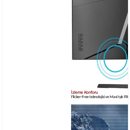
İzleme Konforu
Flicker-Free teknolojisi ve Mavi Işık F