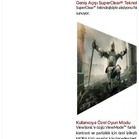
Geniş Açışı SuperClear® Teknoloj
SuperClear® teknolojisiyle aksiyonu hi
sunuyor.
Kullanıcıya Özel Oyun Modu
ViewSonic’e özgü ViewMode™ farklı kul
kontrast ve parlaklık için özel iyileş
MOBA türü oyunlar için önceden test ed