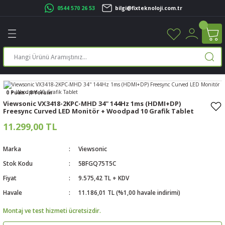
0544 570 26 53
bilgi@fixteknoloji.com.tr
Geri Dön
Geri Dön
Geri Dön
Geri Dön
Geri Dön
Geri Dön
Geri Dön
Geri Dön
leri
leri
ileşenleri
eri
nleri
sayarlar
rı
r Yazıcı
üskürtme Yazıcı
ayarlar
0 Puan - 0 Yorum
Viewsonic VX3418-2KPC-MHD 34'' 144Hz 1ms (HDMI+DP)
Freesync Curved LED Monitör + Woodpad 10 Grafik Tablet
cu
ı
sayarlar
11.299,00 TL
ucu
rtmeli Yazıcılar
 Set
Marka
Viewsonic
ünleri
ucu
rofon
Stok Kodu
5BFGQ75T5C
Fiyat
9.575,42 TL + KDV
ucu
ar
Havale
11.186,01 TL (%1,00 havale indirimi)
Montaj ve test hizmeti ücretsizdir.
cılar