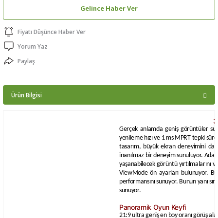
Gelince Haber Ver
ptörler
Fiyatı Düşünce Haber Ver
clock
Yorum Yaz
 Ürünleri
Paylaş
niği
Ürün Bilgisi
3
Gerçek anlamda geniş görüntüler sun
yenileme hızı ve 1 ms MPRT tepki süresi
tasarım, büyük ekran deneyimini daha
inanılmaz bir deneyim sunuluyor. Adap
yaşanabilecek görüntü yırtılmalarını 
ViewMode ön ayarları bulunuyor. Bu a
performansını sunuyor. Bunun yanı sıra 
sunuyor.
Panoramik Oyun Keyfi
21:9 ultra geniş en boy oranı görüş ala