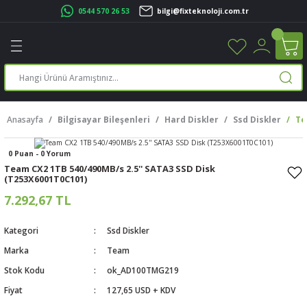
0544 570 26 53
bilgi@fixteknoloji.com.tr
Geri Dön
Geri Dön
Geri Dön
Geri Dön
Geri Dön
Geri Dön
Geri Dön
Geri Dön
leri
leri
ileşenleri
eri
nleri
sayarlar
rı
r Yazıcı
Anasayfa
Bilgisayar Bileşenleri
Hard Diskler
Ssd Diskler
Te
üskürtme Yazıcı
ayarlar
0 Puan - 0 Yorum
cu
ı
sayarlar
Team CX2 1TB 540/490MB/s 2.5'' SATA3 SSD Disk
(T253X6001T0C101)
ucu
rtmeli Yazıcılar
 Set
7.292,67 TL
ünleri
ucu
rofon
Kategori
Ssd Diskler
Marka
Team
ucu
ar
Stok Kodu
ok_AD100TMG219
cılar
Fiyat
127,65 USD + KDV