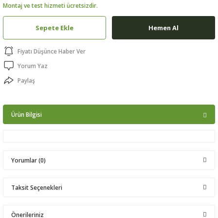
Montaj ve test hizmeti ücretsizdir.
ptörler
Sepete Ekle
Hemen Al
clock
Fiyatı Düşünce Haber Ver
 Ürünleri
Yorum Yaz
Paylaş
niği
Ürün Bilgisi
Yorumlar (0)
Taksit Seçenekleri
Bu ürüne ilk yorumu siz yapın!
Önerileriniz