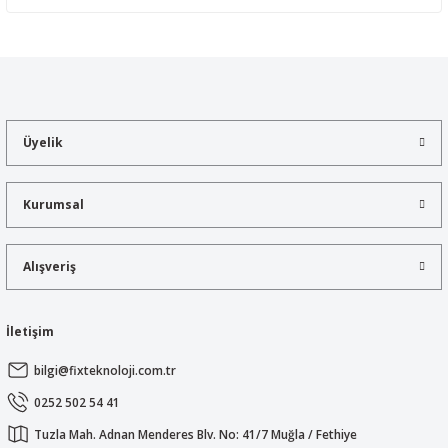
Yorum Yaz
Bu ürünün fiyat bilgisi, resim, ürün açıklamalarında ve diğer
konularda yetersiz gördüğünüz noktaları öneri formunu kullanarak
tarafımıza iletebilirsiniz.
Görüş ve önerileriniz için teşekkür ederiz.
Üyelik
Ürün resmi kalitesiz, bozuk veya görüntülenemiyor.
Ürün açıklamasında eksik bilgiler bulunuyor.
Kurumsal
Ürün bilgilerinde hatalar bulunuyor.
Ürün fiyatı diğer sitelerden daha pahalı.
Alışveriş
Bu ürüne benzer farklı alternatifler olmalı.
İletişim
bilgi@fixteknoloji.com.tr
Gönder
0252 502 54 41
Tuzla Mah. Adnan Menderes Blv. No: 41/7 Muğla / Fethiye