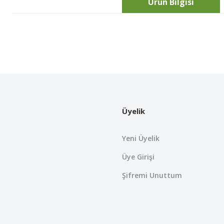
Ürün Bilgisi
Bu ürünün fiyat bilgisi, resim, ürün açıklamalarında ve diğer konularda
Görüş ve önerileriniz için teşekkür ederiz.
Ürün resmi kalitesiz, bozuk veya görüntülenemiyor.
Ürün açıklamasında eksik bilgiler bulunuyor.
Üyelik
Ürün bilgilerinde hatalar bulunuyor.
Ürün fiyatı diğer sitelerden daha pahalı.
Yeni Üyelik
Bu ürüne benzer farklı alternatifler olmalı.
Üye Girişi
Şifremi Unuttum