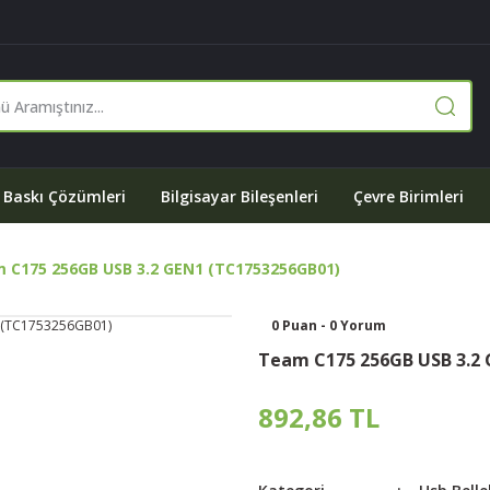
Baskı Çözümleri
Bilgisayar Bileşenleri
Çevre Birimleri
 C175 256GB USB 3.2 GEN1 (TC1753256GB01)
0 Puan - 0 Yorum
Team C175 256GB USB 3.2
892,86 TL