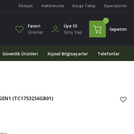
İletişim
Hakkımızda
Kargo Takip
Siparişlerim
Favori
Üye Ol
Sepetim
Ürünler
Giriş Yap
Güvenlik Ürünleri
Kişisel Bilgisayarlar
Telefonlar
 GEN1 (TC1753256GB01)