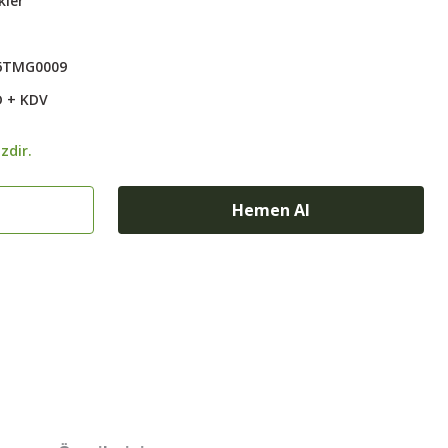
kler
6TMG0009
D + KDV
zdir.
Hemen Al