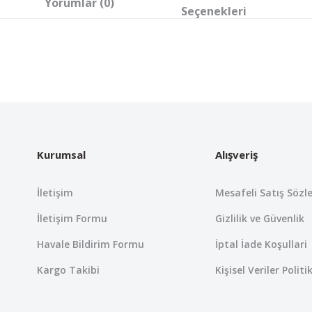
Yorumlar (0)
Seçenekleri
 yetersiz gördüğünüz noktaları öneri formunu kullanarak tarafımıza iletebil
Bu ürüne ilk yorumu siz yapın!
Yorum Yaz
Kurumsal
Alışveriş
İletişim
Mesafeli Satış Sözl
İletişim Formu
Gizlilik ve Güvenlik
Havale Bildirim Formu
İptal İade Koşullari
Kargo Takibi
Kişisel Veriler Politi
Gönder