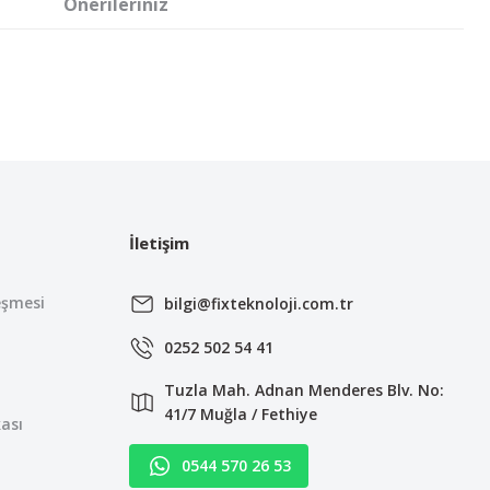
Önerileriniz
irsiniz.
İletişim
eşmesi
bilgi@fixteknoloji.com.tr
0252 502 54 41
Tuzla Mah. Adnan Menderes Blv. No:
41/7 Muğla / Fethiye
kası
0544 570 26 53