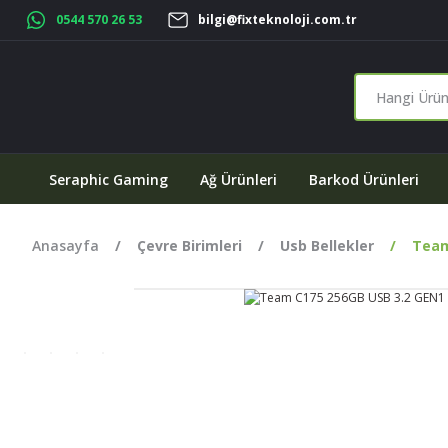
0544 570 26 53
bilgi@fixteknoloji.com.tr
Seraphic Gaming
Ağ Ürünleri
Barkod Ürünleri
Anasayfa
Çevre Birimleri
Usb Bellekler
Team