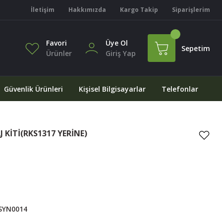
İletişim
Hakkımızda
Kargo Takip
Siparişlerim
Favori
Üye Ol
Sepetim
Ürünler
Giriş Yap
Güvenlik Ürünleri
Kişisel Bilgisayarlar
Telefonlar
KİTİ(RKS1317 YERİNE)
SYN0014