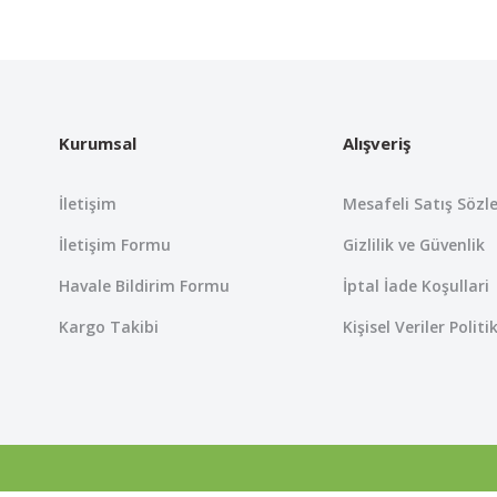
 yetersiz gördüğünüz noktaları öneri formunu kullanarak tarafımıza iletebil
Bu ürüne ilk yorumu siz yapın!
Yorum Yaz
Kurumsal
Alışveriş
İletişim
Mesafeli Satış Sözl
İletişim Formu
Gizlilik ve Güvenlik
Havale Bildirim Formu
İptal İade Koşullari
Kargo Takibi
Kişisel Veriler Politi
Gönder