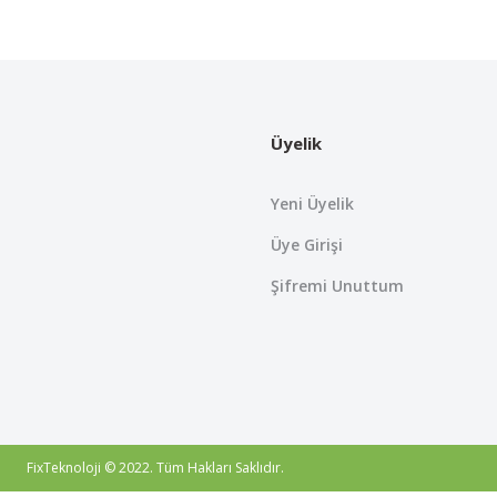
Bu ürünün fiyat bilgisi, resim, ürün açıklamalarında ve diğer konularda
Görüş ve önerileriniz için teşekkür ederiz.
Ürün resmi kalitesiz, bozuk veya görüntülenemiyor.
Ürün açıklamasında eksik bilgiler bulunuyor.
Üyelik
Ürün bilgilerinde hatalar bulunuyor.
Ürün fiyatı diğer sitelerden daha pahalı.
Yeni Üyelik
Bu ürüne benzer farklı alternatifler olmalı.
Üye Girişi
Şifremi Unuttum
FixTeknoloji © 2022. Tüm Hakları Saklıdır.