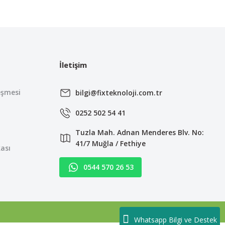
irsiniz.
İletişim
eşmesi
bilgi@fixteknoloji.com.tr
0252 502 54 41
Tuzla Mah. Adnan Menderes Blv. No:
41/7 Muğla / Fethiye
kası
0544 570 26 53
Whatsapp Bilgi ve Destek