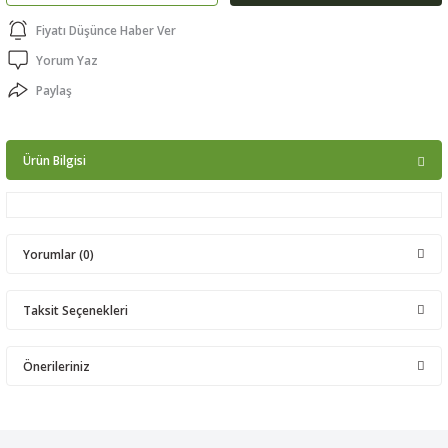
ptörler
Fiyatı Düşünce Haber Ver
Yorum Yaz
clock
Paylaş
 Ürünleri
Ürün Bilgisi
niği
Yorumlar (0)
Taksit Seçenekleri
Bu ürüne ilk yorumu siz yapın!
Önerileriniz
Yorum Yaz
Bu ürünün fiyat bilgisi, resim, ürün açıklamalarında ve diğer
konularda yetersiz gördüğünüz noktaları öneri formunu kullanarak