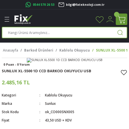
0544 570 26 53
bilgi@fixteknoloji.com.tr
Geri Dön
Geri Dön
Geri Dön
Geri Dön
Geri Dön
Geri Dön
Geri Dön
Geri Dön
leri
leri
ileşenleri
eri
nleri
sayarlar
rı
r Yazıcı
Anasayfa
Barkod Ürünleri
Kablolu Okuyucu
SUNLUX XL-5500 
üskürtme Yazıcı
ayarlar
0 Puan - 0 Yorum
cu
ı
sayarlar
SUNLUX XL-5500 1D CCD BARKOD OKUYUCU USB
ucu
rtmeli Yazıcılar
 Set
2.485,16 TL
ünleri
ucu
rofon
Kategori
Kablolu Okuyucu
Marka
Sunlux
ucu
ar
Stok Kodu
ok_CO000SNX005
Fiyat
43,50 USD + KDV
cılar