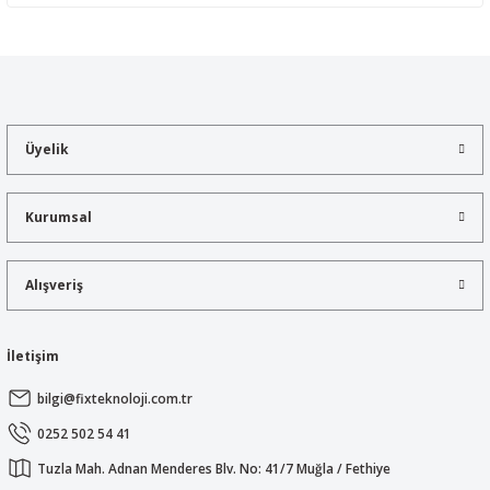
Yorum Yaz
Bu ürünün fiyat bilgisi, resim, ürün açıklamalarında ve diğer
konularda yetersiz gördüğünüz noktaları öneri formunu kullanarak
tarafımıza iletebilirsiniz.
Görüş ve önerileriniz için teşekkür ederiz.
Üyelik
Ürün resmi kalitesiz, bozuk veya görüntülenemiyor.
Ürün açıklamasında eksik bilgiler bulunuyor.
Kurumsal
Ürün bilgilerinde hatalar bulunuyor.
Ürün fiyatı diğer sitelerden daha pahalı.
Alışveriş
Bu ürüne benzer farklı alternatifler olmalı.
İletişim
bilgi@fixteknoloji.com.tr
Gönder
0252 502 54 41
Tuzla Mah. Adnan Menderes Blv. No: 41/7 Muğla / Fethiye