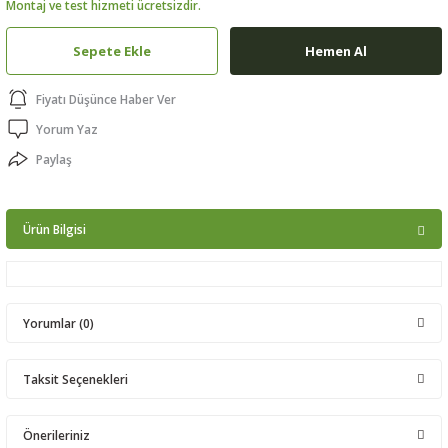
Montaj ve test hizmeti ücretsizdir.
ptörler
Sepete Ekle
Hemen Al
clock
Fiyatı Düşünce Haber Ver
 Ürünleri
Yorum Yaz
Paylaş
niği
Ürün Bilgisi
Yorumlar (0)
Taksit Seçenekleri
Bu ürüne ilk yorumu siz yapın!
Önerileriniz