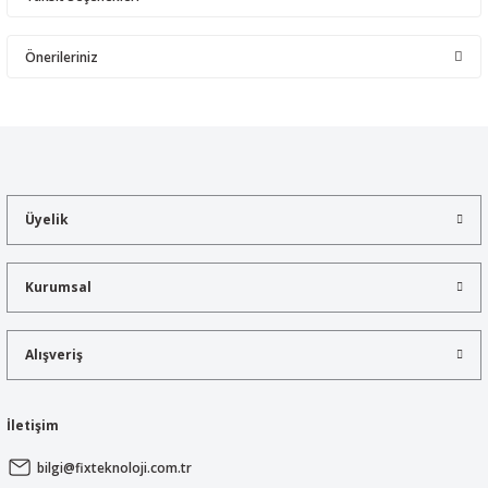
Bu ürüne ilk yorumu siz yapın!
Önerileriniz
Yorum Yaz
Bu ürünün fiyat bilgisi, resim, ürün açıklamalarında ve diğer
konularda yetersiz gördüğünüz noktaları öneri formunu kullanarak
tarafımıza iletebilirsiniz.
Görüş ve önerileriniz için teşekkür ederiz.
Üyelik
Ürün resmi kalitesiz, bozuk veya görüntülenemiyor.
Ürün açıklamasında eksik bilgiler bulunuyor.
Kurumsal
Ürün bilgilerinde hatalar bulunuyor.
Ürün fiyatı diğer sitelerden daha pahalı.
Alışveriş
Bu ürüne benzer farklı alternatifler olmalı.
İletişim
bilgi@fixteknoloji.com.tr