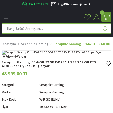
0544 570 26 53
bilgi@fixteknoloji.com.tr
Geri Dön
Geri Dön
Geri Dön
Geri Dön
Geri Dön
Geri Dön
Geri Dön
Geri Dön
leri
leri
ileşenleri
eri
nleri
sayarlar
rı
r Yazıcı
Anasayfa
Seraphic Gaming
Seraphic Gaming i5 14400F 32 GB DDR5
üskürtme Yazıcı
ayarlar
0 Puan - 0 Yorum
cu
ı
sayarlar
Seraphic Gaming i5 14400F 32 GB DDR5 1 TB SSD 12 GB RTX
4070 Super Oyuncu bilgisayarı
ucu
rtmeli Yazıcılar
 Set
48.999,00 TL
ünleri
ucu
rofon
Kategori
Seraphic Gaming
Marka
Seraphic Gaming
ucu
ar
Stok Kodu
W4PGQ8RLHV
cılar
Fiyat
40.832,50 TL + KDV