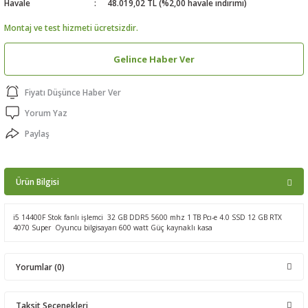
Havale
48.019,02 TL (%2,00 havale indirimi)
ptörler
Montaj ve test hizmeti ücretsizdir.
clock
Gelince Haber Ver
 Ürünleri
Fiyatı Düşünce Haber Ver
Yorum Yaz
niği
Paylaş
Ürün Bilgisi
i5 14400F Stok fanlı işlemci 32 GB DDR5 5600 mhz 1 TB Pcı-e 4.0 SSD 12 GB RTX
4070 Super Oyuncu bilgisayarı 600 watt Güç kaynaklı kasa
Yorumlar (0)
Taksit Seçenekleri