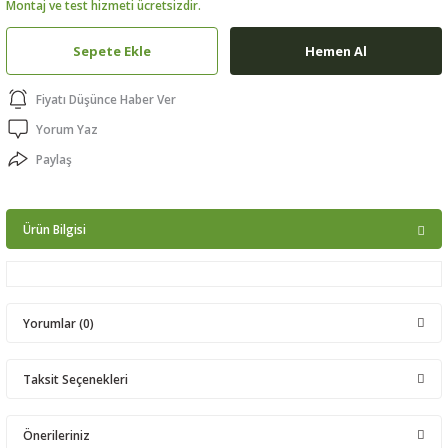
Montaj ve test hizmeti ücretsizdir.
ptörler
Sepete Ekle
Hemen Al
clock
Fiyatı Düşünce Haber Ver
 Ürünleri
Yorum Yaz
Paylaş
niği
Ürün Bilgisi
Yorumlar (0)
Taksit Seçenekleri
Bu ürüne ilk yorumu siz yapın!
Önerileriniz