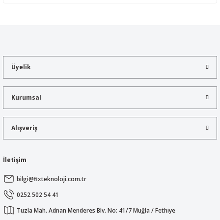
Yorum Yaz
Bu ürünün fiyat bilgisi, resim, ürün açıklamalarında ve diğer
konularda yetersiz gördüğünüz noktaları öneri formunu kullanarak
tarafımıza iletebilirsiniz.
Görüş ve önerileriniz için teşekkür ederiz.
Üyelik
Ürün resmi kalitesiz, bozuk veya görüntülenemiyor.
Ürün açıklamasında eksik bilgiler bulunuyor.
Kurumsal
Ürün bilgilerinde hatalar bulunuyor.
Ürün fiyatı diğer sitelerden daha pahalı.
Alışveriş
Bu ürüne benzer farklı alternatifler olmalı.
İletişim
bilgi@fixteknoloji.com.tr
Gönder
0252 502 54 41
Tuzla Mah. Adnan Menderes Blv. No: 41/7 Muğla / Fethiye