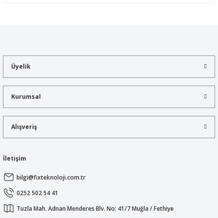
Yorum Yaz
Bu ürünün fiyat bilgisi, resim, ürün açıklamalarında ve diğer
konularda yetersiz gördüğünüz noktaları öneri formunu kullanarak
tarafımıza iletebilirsiniz.
Görüş ve önerileriniz için teşekkür ederiz.
Üyelik
Ürün resmi kalitesiz, bozuk veya görüntülenemiyor.
Ürün açıklamasında eksik bilgiler bulunuyor.
Kurumsal
Ürün bilgilerinde hatalar bulunuyor.
Ürün fiyatı diğer sitelerden daha pahalı.
Alışveriş
Bu ürüne benzer farklı alternatifler olmalı.
İletişim
bilgi@fixteknoloji.com.tr
Gönder
0252 502 54 41
Tuzla Mah. Adnan Menderes Blv. No: 41/7 Muğla / Fethiye