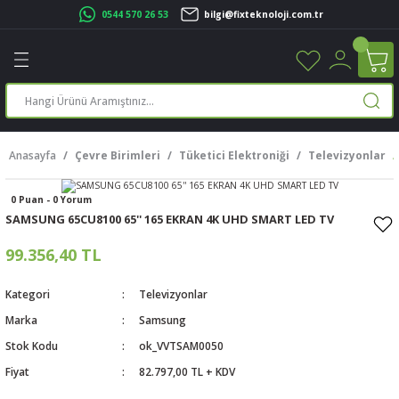
0544 570 26 53
bilgi@fixteknoloji.com.tr
Geri Dön
Geri Dön
Geri Dön
Geri Dön
Geri Dön
Geri Dön
Geri Dön
Geri Dön
leri
leri
ileşenleri
eri
nleri
sayarlar
rı
r Yazıcı
Anasayfa
Çevre Birimleri
Tüketici Elektroniği
Televizyonlar
üskürtme Yazıcı
ayarlar
0 Puan - 0 Yorum
cu
ı
sayarlar
SAMSUNG 65CU8100 65'' 165 EKRAN 4K UHD SMART LED TV
ucu
rtmeli Yazıcılar
 Set
99.356,40 TL
ünleri
ucu
rofon
Kategori
Televizyonlar
Marka
Samsung
ucu
ar
Stok Kodu
ok_VVTSAM0050
Fiyat
82.797,00 TL + KDV
cılar