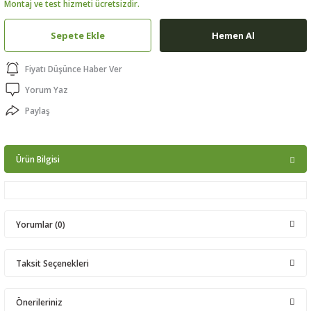
Montaj ve test hizmeti ücretsizdir.
ptörler
Sepete Ekle
Hemen Al
clock
Fiyatı Düşünce Haber Ver
 Ürünleri
Yorum Yaz
Paylaş
niği
Ürün Bilgisi
Yorumlar (0)
Taksit Seçenekleri
Bu ürüne ilk yorumu siz yapın!
Önerileriniz