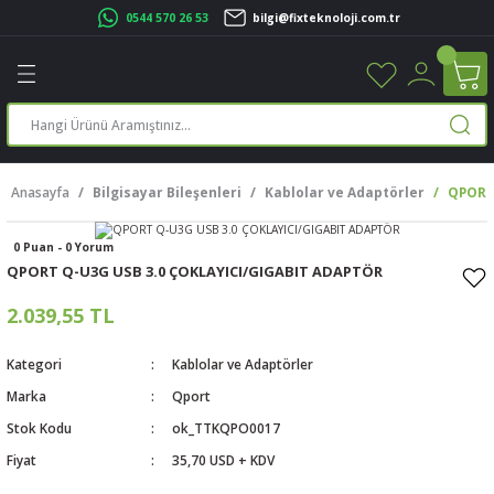
0544 570 26 53
bilgi@fixteknoloji.com.tr
Geri Dön
Geri Dön
Geri Dön
Geri Dön
Geri Dön
Geri Dön
Geri Dön
Geri Dön
leri
leri
ileşenleri
eri
nleri
sayarlar
rı
r Yazıcı
Anasayfa
Bilgisayar Bileşenleri
Kablolar ve Adaptörler
QPORT
üskürtme Yazıcı
ayarlar
0 Puan - 0 Yorum
cu
ı
sayarlar
QPORT Q-U3G USB 3.0 ÇOKLAYICI/GIGABIT ADAPTÖR
ucu
rtmeli Yazıcılar
 Set
2.039,55 TL
ünleri
ucu
rofon
Kategori
Kablolar ve Adaptörler
Marka
Qport
ucu
ar
Stok Kodu
ok_TTKQPO0017
Fiyat
35,70 USD + KDV
cılar