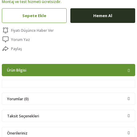
Montaj ve test hizmeti ücretsizdir.
ptörler
Sepete Ekle
Hemen Al
clock
Fiyatı Düşünce Haber Ver
 Ürünleri
Yorum Yaz
Paylaş
niği
Ürün Bilgisi
Yorumlar (0)
Taksit Seçenekleri
Bu ürüne ilk yorumu siz yapın!
Önerileriniz