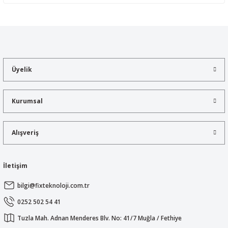
Yorum Yaz
Bu ürünün fiyat bilgisi, resim, ürün açıklamalarında ve diğer
konularda yetersiz gördüğünüz noktaları öneri formunu kullanarak
tarafımıza iletebilirsiniz.
Görüş ve önerileriniz için teşekkür ederiz.
Üyelik
Ürün resmi kalitesiz, bozuk veya görüntülenemiyor.
Ürün açıklamasında eksik bilgiler bulunuyor.
Kurumsal
Ürün bilgilerinde hatalar bulunuyor.
Ürün fiyatı diğer sitelerden daha pahalı.
Alışveriş
Bu ürüne benzer farklı alternatifler olmalı.
İletişim
bilgi@fixteknoloji.com.tr
Gönder
0252 502 54 41
Tuzla Mah. Adnan Menderes Blv. No: 41/7 Muğla / Fethiye