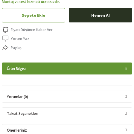
Montaj ve test hizmeti ücretsizdir.
ptörler
Sepete Ekle
Hemen Al
clock
Fiyatı Düşünce Haber Ver
 Ürünleri
Yorum Yaz
Paylaş
niği
Ürün Bilgisi
Yorumlar (0)
Taksit Seçenekleri
Bu ürüne ilk yorumu siz yapın!
Önerileriniz