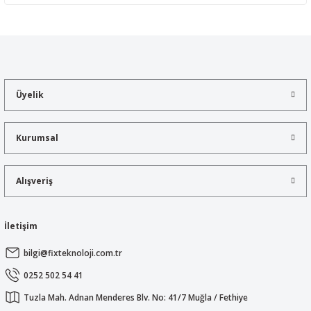
Yorum Yaz
Bu ürünün fiyat bilgisi, resim, ürün açıklamalarında ve diğer
konularda yetersiz gördüğünüz noktaları öneri formunu kullanarak
tarafımıza iletebilirsiniz.
Görüş ve önerileriniz için teşekkür ederiz.
Üyelik
Ürün resmi kalitesiz, bozuk veya görüntülenemiyor.
Ürün açıklamasında eksik bilgiler bulunuyor.
Kurumsal
Ürün bilgilerinde hatalar bulunuyor.
Ürün fiyatı diğer sitelerden daha pahalı.
Alışveriş
Bu ürüne benzer farklı alternatifler olmalı.
İletişim
bilgi@fixteknoloji.com.tr
Gönder
0252 502 54 41
Tuzla Mah. Adnan Menderes Blv. No: 41/7 Muğla / Fethiye