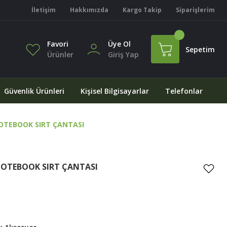
İletişim
Hakkımızda
Kargo Takip
Siparişlerim
Favori
Üye Ol
Sepetim
Ürünler
Giriş Yap
Güvenlik Ürünleri
Kişisel Bilgisayarlar
Telefonlar
NOTEBOOK SIRT ÇANTASI
 NOTEBOOK SIRT ÇANTASI