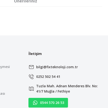
Önerileriniz
irsiniz.
İletişim
eşmesi
bilgi@fixteknoloji.com.tr
0252 502 54 41
Tuzla Mah. Adnan Menderes Blv. No:
41/7 Muğla / Fethiye
kası
0544 570 26 53