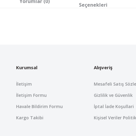
Yorumlar (0)
Seçenekleri
 yetersiz gördüğünüz noktaları öneri formunu kullanarak tarafımıza iletebil
Bu ürüne ilk yorumu siz yapın!
Yorum Yaz
Kurumsal
Alışveriş
İletişim
Mesafeli Satış Sözl
İletişim Formu
Gizlilik ve Güvenlik
Havale Bildirim Formu
İptal İade Koşullari
Kargo Takibi
Kişisel Veriler Politi
Gönder