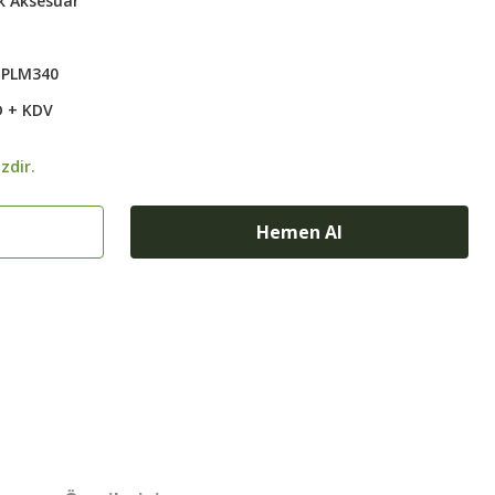
 Aksesuar
1PLM340
D + KDV
zdir.
Hemen Al