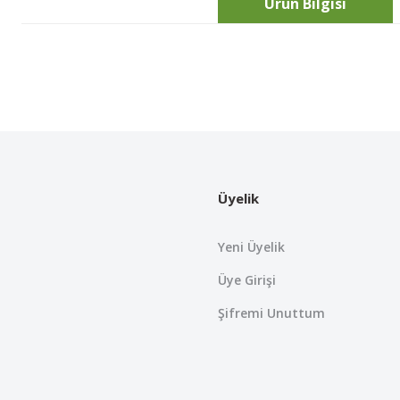
Ürün Bilgisi
Bu ürünün fiyat bilgisi, resim, ürün açıklamalarında ve diğer konularda
Görüş ve önerileriniz için teşekkür ederiz.
Ürün resmi kalitesiz, bozuk veya görüntülenemiyor.
Ürün açıklamasında eksik bilgiler bulunuyor.
Üyelik
Ürün bilgilerinde hatalar bulunuyor.
Ürün fiyatı diğer sitelerden daha pahalı.
Yeni Üyelik
Bu ürüne benzer farklı alternatifler olmalı.
Üye Girişi
Şifremi Unuttum