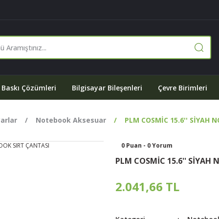
Baskı Çözümleri
Bilgisayar Bileşenleri
Çevre Birimleri
yarlar
Notebook Aksesuar
PLM COSMİC 15.6'' SİYAH 
0 Puan - 0 Yorum
PLM COSMİC 15.6'' SİYAH
2.041,66 TL