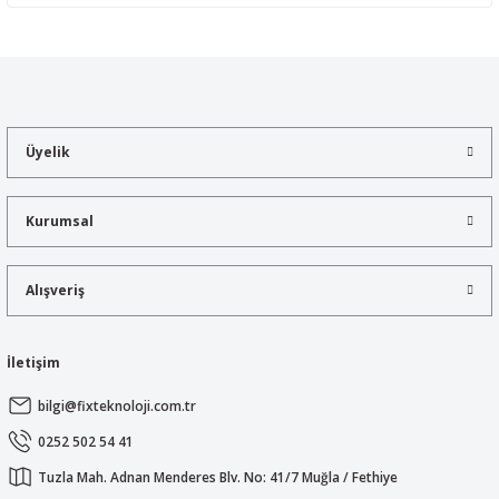
Yorum Yaz
Bu ürünün fiyat bilgisi, resim, ürün açıklamalarında ve diğer
konularda yetersiz gördüğünüz noktaları öneri formunu kullanarak
tarafımıza iletebilirsiniz.
Görüş ve önerileriniz için teşekkür ederiz.
Üyelik
Ürün resmi kalitesiz, bozuk veya görüntülenemiyor.
Ürün açıklamasında eksik bilgiler bulunuyor.
Kurumsal
Ürün bilgilerinde hatalar bulunuyor.
Ürün fiyatı diğer sitelerden daha pahalı.
Alışveriş
Bu ürüne benzer farklı alternatifler olmalı.
İletişim
bilgi@fixteknoloji.com.tr
Gönder
0252 502 54 41
Tuzla Mah. Adnan Menderes Blv. No: 41/7 Muğla / Fethiye