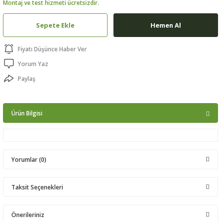
Montaj ve test hizmeti ücretsizdir.
ptörler
Sepete Ekle
Hemen Al
clock
Fiyatı Düşünce Haber Ver
 Ürünleri
Yorum Yaz
Paylaş
niği
Ürün Bilgisi
Yorumlar (0)
Taksit Seçenekleri
Bu ürüne ilk yorumu siz yapın!
Önerileriniz