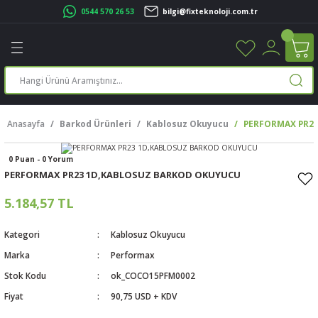
0544 570 26 53
bilgi@fixteknoloji.com.tr
Geri Dön
Geri Dön
Geri Dön
Geri Dön
Geri Dön
Geri Dön
Geri Dön
Geri Dön
leri
leri
ileşenleri
eri
nleri
sayarlar
rı
r Yazıcı
Anasayfa
Barkod Ürünleri
Kablosuz Okuyucu
PERFORMAX PR2
üskürtme Yazıcı
ayarlar
0 Puan - 0 Yorum
cu
ı
sayarlar
PERFORMAX PR23 1D,KABLOSUZ BARKOD OKUYUCU
ucu
rtmeli Yazıcılar
 Set
5.184,57 TL
ünleri
ucu
rofon
Kategori
Kablosuz Okuyucu
Marka
Performax
ucu
ar
Stok Kodu
ok_COCO15PFM0002
Fiyat
90,75 USD + KDV
cılar