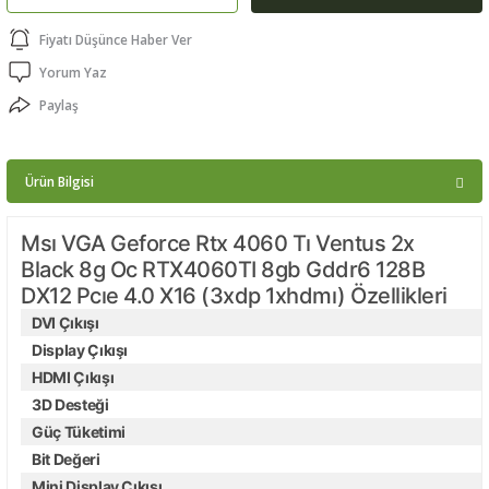
ptörler
Fiyatı Düşünce Haber Ver
Yorum Yaz
clock
Paylaş
 Ürünleri
Ürün Bilgisi
niği
Msı VGA Geforce Rtx 4060 Tı Ventus 2x
Black 8g Oc RTX4060TI 8gb Gddr6 128B
DX12 Pcıe 4.0 X16 (3xdp 1xhdmı) Özellikleri
DVI Çıkışı
Display Çıkışı
HDMI Çıkışı
3D Desteği
Güç Tüketimi
Bit Değeri
Mini Display Çıkışı