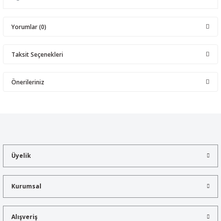
Yorumlar (0)
Taksit Seçenekleri
Bu ürüne ilk yorumu siz yapın!
Önerileriniz
Yorum Yaz
Bu ürünün fiyat bilgisi, resim, ürün açıklamalarında ve diğer
konularda yetersiz gördüğünüz noktaları öneri formunu kullanarak
tarafımıza iletebilirsiniz.
Görüş ve önerileriniz için teşekkür ederiz.
Üyelik
Ürün resmi kalitesiz, bozuk veya görüntülenemiyor.
Ürün açıklamasında eksik bilgiler bulunuyor.
Kurumsal
Ürün bilgilerinde hatalar bulunuyor.
Ürün fiyatı diğer sitelerden daha pahalı.
Alışveriş
Bu ürüne benzer farklı alternatifler olmalı.