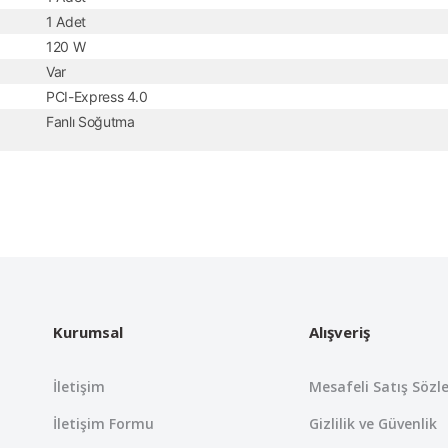
1 Adet
120 W
Var
PCI-Express 4.0
Fanlı Soğutma
 yetersiz gördüğünüz noktaları öneri formunu kullanarak tarafımıza iletebil
Bu ürüne ilk yorumu siz yapın!
Yorum Yaz
Kurumsal
Alışveriş
İletişim
Mesafeli Satış Sözl
İletişim Formu
Gizlilik ve Güvenlik