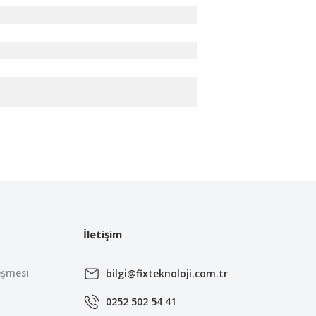
irsiniz.
İletişim
eşmesi
bilgi@fixteknoloji.com.tr
0252 502 54 41