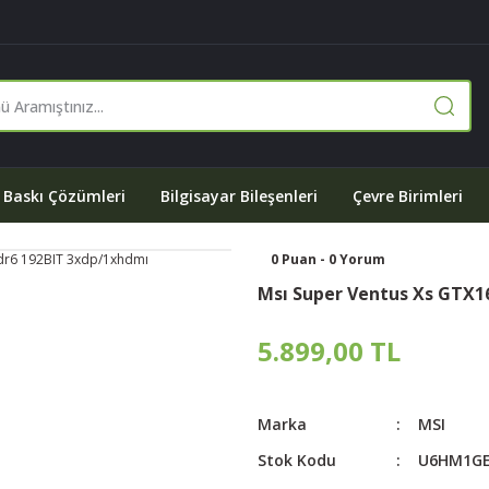
Baskı Çözümleri
Bilgisayar Bileşenleri
Çevre Birimleri
0 Puan - 0 Yorum
Msı Super Ventus Xs GTX1
5.899,00 TL
Marka
MSI
Stok Kodu
U6HM1GE