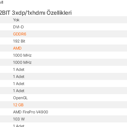
MI
IT 3xdp/1xhdmı Özellikleri
Yok
DVI-D
GDDR6
192 Bit
AMD
1000 MHz
1000 MHz
1 Adet
1 Adet
1 Adet
1 Adet
OpenGL
12 GB
AMD FirePro V4900
103 W
1 Adet