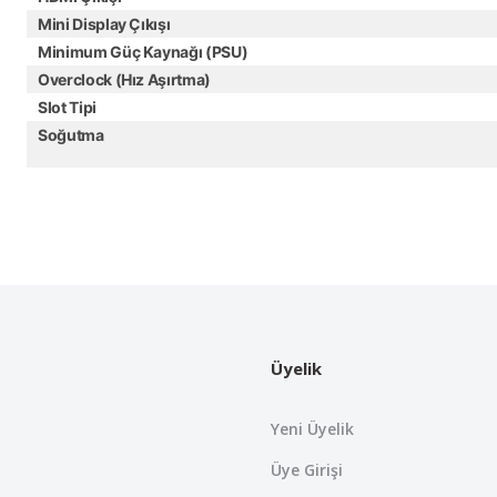
Mini Display Çıkışı
Minimum Güç Kaynağı (PSU)
Overclock (Hız Aşırtma)
Slot Tipi
Soğutma
Bu ürünün fiyat bilgisi, resim, ürün açıklamalarında ve diğer konularda
Görüş ve önerileriniz için teşekkür ederiz.
Ürün resmi kalitesiz, bozuk veya görüntülenemiyor.
Ürün açıklamasında eksik bilgiler bulunuyor.
Üyelik
Ürün bilgilerinde hatalar bulunuyor.
Ürün fiyatı diğer sitelerden daha pahalı.
Yeni Üyelik
Bu ürüne benzer farklı alternatifler olmalı.
Üye Girişi