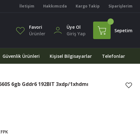
İletişim
Hakkımızda
Kargo Takip
Siparişlerim
Favori
Üye Ol
Sepetim
Ürünler
Giriş Yap
Güvenlik Ürünleri
Kişisel Bilgisayarlar
Telefonlar
660S 6gb Gddr6 192BIT 3xdp/1xhdmı
FPK