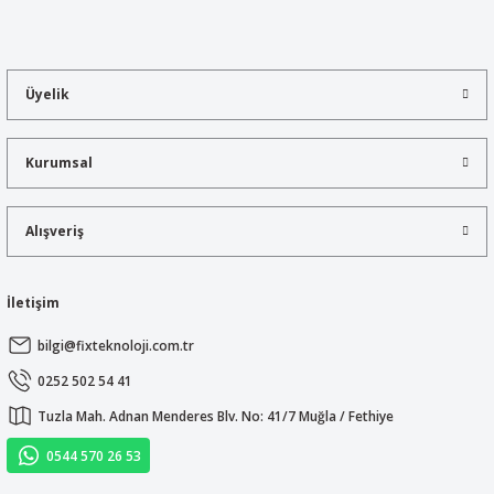
konularda yetersiz gördüğünüz noktaları öneri formunu kullanarak
tarafımıza iletebilirsiniz.
Görüş ve önerileriniz için teşekkür ederiz.
Üyelik
Ürün resmi kalitesiz, bozuk veya görüntülenemiyor.
Ürün açıklamasında eksik bilgiler bulunuyor.
Kurumsal
Ürün bilgilerinde hatalar bulunuyor.
Ürün fiyatı diğer sitelerden daha pahalı.
Alışveriş
Bu ürüne benzer farklı alternatifler olmalı.
İletişim
bilgi@fixteknoloji.com.tr
Gönder
0252 502 54 41
Tuzla Mah. Adnan Menderes Blv. No: 41/7 Muğla / Fethiye
0544 570 26 53