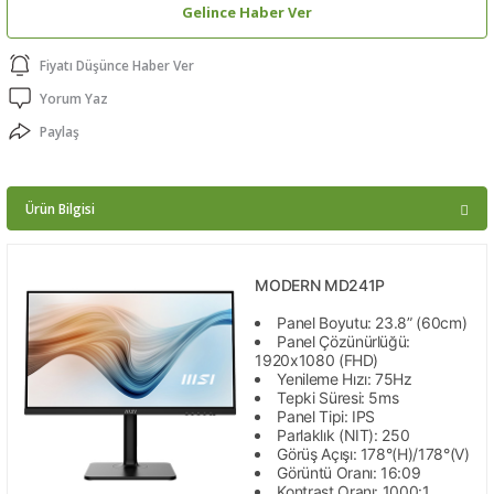
Gelince Haber Ver
ptörler
Fiyatı Düşünce Haber Ver
clock
Yorum Yaz
Paylaş
 Ürünleri
niği
Ürün Bilgisi
MODERN MD241P
Panel Boyutu: 23.8” (60cm)
Panel Çözünürlüğü:
1920x1080 (FHD)
Yenileme Hızı: 75Hz
Tepki Süresi: 5ms
Panel Tipi: IPS
Parlaklık (NIT): 250
Görüş Açışı: 178°(H)/178°(V)
Görüntü Oranı: 16:09
Kontrast Oranı: 1000:1