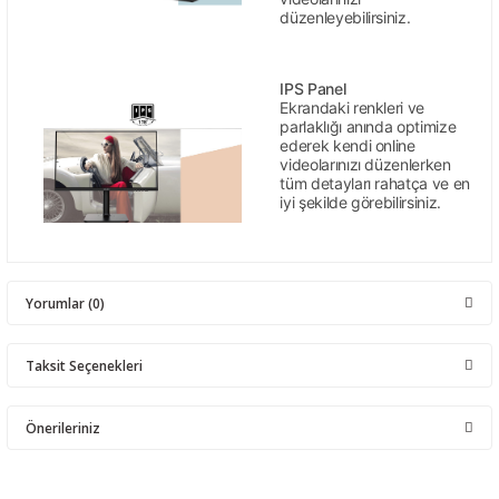
düzenleyebilirsiniz.
IPS Panel
Ekrandaki renkleri ve
parlaklığı anında optimize
ederek kendi online
videolarınızı düzenlerken
tüm detayları rahatça ve en
iyi şekilde görebilirsiniz.
Yorumlar (0)
Taksit Seçenekleri
Bu ürüne ilk yorumu siz yapın!
Önerileriniz
Yorum Yaz
Bu ürünün fiyat bilgisi, resim, ürün açıklamalarında ve diğer