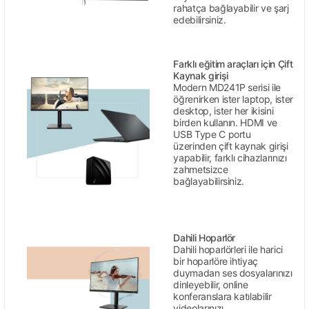
rahatça bağlayabilir ve şarj
edebilirsiniz.
Farklı eğitim araçları için Çift
Kaynak girişi
Modern MD241P serisi ile
öğrenirken ister laptop, ister
desktop, ister her ikisini
birden kullanın. HDMI ve
USB Type C portu
üzerinden çift kaynak girişi
yapabilir, farklı cihazlarınızı
zahmetsizce
bağlayabilirsiniz.
Dahili Hoparlör
Dahili hoparlörleri ile harici
bir hoparlöre ihtiyaç
duymadan ses dosyalarınızı
dinleyebilir, online
konferanslara katılabilir
videolarınızı