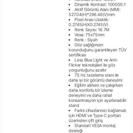
Dinamik Kontrast: 100000:1
Aktif Görüntü Alanı (MM):
527.04(H)*296.46(V)mm
Pixel Arası Uzaklık:
0.2745(H)X0.2745(V)
Renk Sayısı: 16.7M
Vesa: 75x75mm
Renk : Siyah
Göz sağlığınızın
korunduğunu garantileyen TÜV
sertifikası
Less Blue Light ve Anti-
Flicker teknolojileri ile göz
yorgunluğunu azaltır
75 Hz tazeleme oranı ile
daha iyi bir görüntü deneyimi
Eğitim alırken ve çalışırken
daha konforlu bir izleme
deneyimi ve daha rahat
konsantrasyon için ayarlanabilir
stand
Farklı cihazlarınızı bağlamak
için HDMI ve Type-C portları
üzerinden çift giriş
Standart VESA montaj
desteği