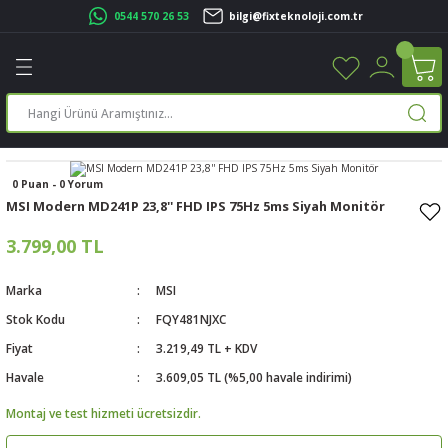
0544 570 26 53
bilgi@fixteknoloji.com.tr
Geri Dön
Geri Dön
Geri Dön
Geri Dön
Geri Dön
Geri Dön
Geri Dön
Geri Dön
leri
leri
ileşenleri
eri
nleri
sayarlar
rı
r Yazıcı
üskürtme Yazıcı
ayarlar
0 Puan - 0 Yorum
MSI Modern MD241P 23,8'' FHD IPS 75Hz 5ms Siyah Monitör
cu
ı
sayarlar
3.799,00 TL
ucu
rtmeli Yazıcılar
 Set
Marka
MSI
Stok Kodu
FQY481NJXC
ünleri
ucu
rofon
Fiyat
3.219,49 TL + KDV
ucu
ar
Havale
3.609,05 TL (%5,00 havale indirimi)
Montaj ve test hizmeti ücretsizdir.
cılar