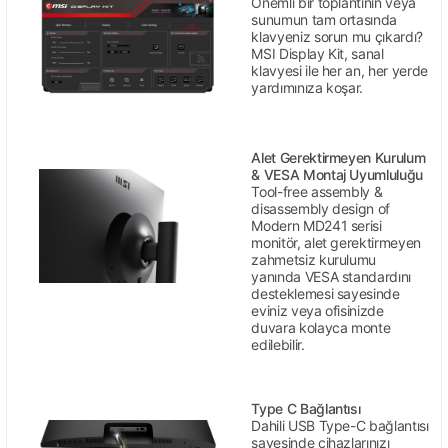
Önemli bir toplantının veya
sunumun tam ortasında
klavyeniz sorun mu çıkardı?
MSI Display Kit, sanal
klavyesi ile her an, her yerde
yardımınıza koşar.
Alet Gerektirmeyen Kurulum
& VESA Montaj Uyumluluğu
Tool-free assembly &
disassembly design of
Modern MD241 serisi
monitör, alet gerektirmeyen
zahmetsiz kurulumu
yanında VESA standardını
desteklemesi sayesinde
eviniz veya ofisinizde
duvara kolayca monte
edilebilir.
Type C Bağlantısı
Dahili USB Type-C bağlantısı
sayesinde cihazlarınızı