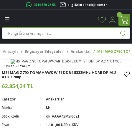
0544 570 26 53
bilgi@fixteknoloji.com.tr
Geri Dön
Geri Dön
Geri Dön
Geri Dön
Geri Dön
Geri Dön
Geri Dön
Geri Dön
leri
leri
ileşenleri
eri
nleri
sayarlar
rı
r Yazıcı
Anasayfa
Bilgisayar Bileşenleri
Anakartlar
MSI MAG Z790 TOM
üskürtme Yazıcı
ayarlar
0 Puan - 0 Yorum
cu
ı
sayarlar
MSI MAG Z790 TOMAHAWK WIFI DDR4 5333MHz HDMI DP M.2
ATX 1700p
ucu
rtmeli Yazıcılar
 Set
62.854,24 TL
ünleri
ucu
rofon
Kategori
Anakartlar
Marka
Msi
ucu
ar
Stok Kodu
ok_AAAA43MSI0021
cılar
Fiyat
1.101,00 USD + KDV