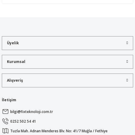
Yorum Yaz
Bu ürünün fiyat bilgisi, resim, ürün açıklamalarında ve diğer
konularda yetersiz gördüğünüz noktaları öneri formunu kullanarak
tarafımıza iletebilirsiniz.
Görüş ve önerileriniz için teşekkür ederiz.
Üyelik
Ürün resmi kalitesiz, bozuk veya görüntülenemiyor.
Ürün açıklamasında eksik bilgiler bulunuyor.
Kurumsal
Ürün bilgilerinde hatalar bulunuyor.
Ürün fiyatı diğer sitelerden daha pahalı.
Alışveriş
Bu ürüne benzer farklı alternatifler olmalı.
İletişim
bilgi@fixteknoloji.com.tr
Gönder
0252 502 54 41
Tuzla Mah. Adnan Menderes Blv. No: 41/7 Muğla / Fethiye