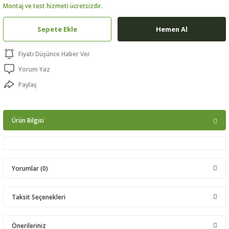
Montaj ve test hizmeti ücretsizdir.
ptörler
Sepete Ekle
Hemen Al
clock
Fiyatı Düşünce Haber Ver
 Ürünleri
Yorum Yaz
Paylaş
niği
Ürün Bilgisi
Yorumlar (0)
Taksit Seçenekleri
Bu ürüne ilk yorumu siz yapın!
Önerileriniz