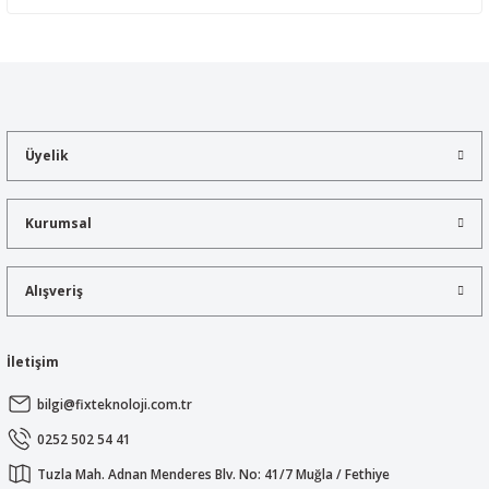
Yorum Yaz
Bu ürünün fiyat bilgisi, resim, ürün açıklamalarında ve diğer
konularda yetersiz gördüğünüz noktaları öneri formunu kullanarak
tarafımıza iletebilirsiniz.
Görüş ve önerileriniz için teşekkür ederiz.
Üyelik
Ürün resmi kalitesiz, bozuk veya görüntülenemiyor.
Ürün açıklamasında eksik bilgiler bulunuyor.
Kurumsal
Ürün bilgilerinde hatalar bulunuyor.
Ürün fiyatı diğer sitelerden daha pahalı.
Alışveriş
Bu ürüne benzer farklı alternatifler olmalı.
İletişim
bilgi@fixteknoloji.com.tr
Gönder
0252 502 54 41
Tuzla Mah. Adnan Menderes Blv. No: 41/7 Muğla / Fethiye