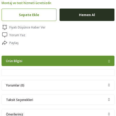
Montaj ve test hizmeti ücretsizdir.
ptörler
Sepete Ekle
Hemen Al
clock
Fiyatı Düşünce Haber Ver
 Ürünleri
Yorum Yaz
Paylaş
niği
Ürün Bilgisi
Yorumlar (0)
Taksit Seçenekleri
Bu ürüne ilk yorumu siz yapın!
Önerileriniz