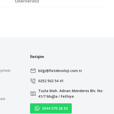
Önerileriniz
irsiniz.
İletişim
eşmesi
bilgi@fixteknoloji.com.tr
0252 502 54 41
Tuzla Mah. Adnan Menderes Blv. No:
41/7 Muğla / Fethiye
kası
0544 570 26 53