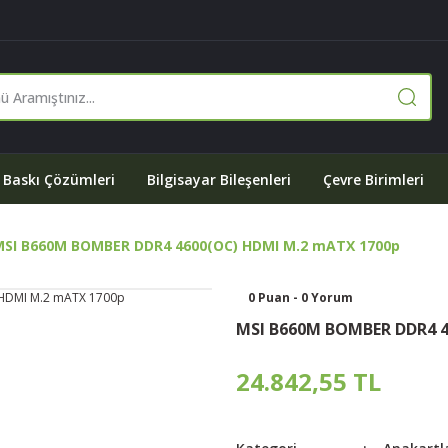
Baskı Çözümleri
Bilgisayar Bileşenleri
Çevre Birimleri
MSI B660M BOMBER DDR4 4600(OC) HDMI M.2 mATX 1700p
0 Puan - 0 Yorum
MSI B660M BOMBER DDR4 4
24.842,55 TL