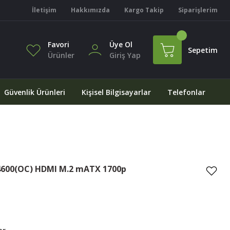
İletişim
Hakkımızda
Kargo Takip
Siparişlerim
Favori
Üye Ol
Sepetim
Ürünler
Giriş Yap
Güvenlik Ürünleri
Kişisel Bilgisayarlar
Telefonlar
600(OC) HDMI M.2 mATX 1700p