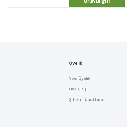
Ürün Bilgisi
Bu ürünün fiyat bilgisi, resim, ürün açıklamalarında ve diğer konularda
Görüş ve önerileriniz için teşekkür ederiz.
Ürün resmi kalitesiz, bozuk veya görüntülenemiyor.
Ürün açıklamasında eksik bilgiler bulunuyor.
Üyelik
Ürün bilgilerinde hatalar bulunuyor.
Ürün fiyatı diğer sitelerden daha pahalı.
Yeni Üyelik
Bu ürüne benzer farklı alternatifler olmalı.
Üye Girişi
Şifremi Unuttum