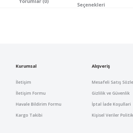
Yorumlar (0)
Seçenekleri
 yetersiz gördüğünüz noktaları öneri formunu kullanarak tarafımıza iletebil
Bu ürüne ilk yorumu siz yapın!
Yorum Yaz
Kurumsal
Alışveriş
İletişim
Mesafeli Satış Sözl
İletişim Formu
Gizlilik ve Güvenlik
Havale Bildirim Formu
İptal İade Koşullari
Kargo Takibi
Kişisel Veriler Politi
Gönder