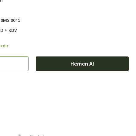
ar
10MSI0015
SD + KDV
zdir.
Hemen Al