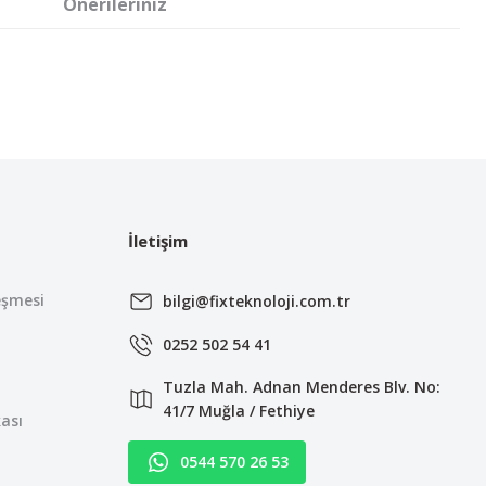
Önerileriniz
irsiniz.
İletişim
eşmesi
bilgi@fixteknoloji.com.tr
0252 502 54 41
Tuzla Mah. Adnan Menderes Blv. No:
41/7 Muğla / Fethiye
kası
0544 570 26 53