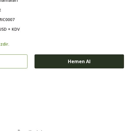
ulamaları
t
MIC0007
 USD + KDV
zdir.
Hemen Al