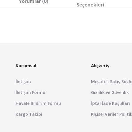
Yorumlar (0)
Seçenekleri
 yetersiz gördüğünüz noktaları öneri formunu kullanarak tarafımıza iletebil
Bu ürüne ilk yorumu siz yapın!
Yorum Yaz
Kurumsal
Alışveriş
İletişim
Mesafeli Satış Sözl
İletişim Formu
Gizlilik ve Güvenlik
Havale Bildirim Formu
İptal İade Koşullari
Kargo Takibi
Kişisel Veriler Politi
Gönder