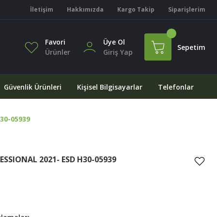
İletişim
Hakkımızda
Kargo Takip
Siparişlerim
Favori
Üye Ol
Sepetim
Ürünler
Giriş Yap
Güvenlik Ürünleri
Kişisel Bilgisayarlar
Telefonlar
30-05939
SSIONAL 2021- ESD H30-05939