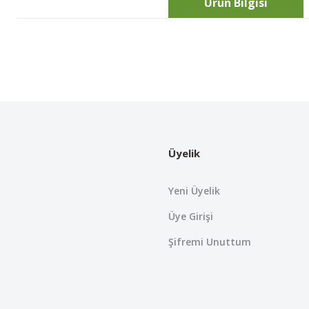
Ürün Bilgisi
Bu ürünün fiyat bilgisi, resim, ürün açıklamalarında ve diğer konularda
Görüş ve önerileriniz için teşekkür ederiz.
Ürün resmi kalitesiz, bozuk veya görüntülenemiyor.
Ürün açıklamasında eksik bilgiler bulunuyor.
Üyelik
Ürün bilgilerinde hatalar bulunuyor.
Ürün fiyatı diğer sitelerden daha pahalı.
Yeni Üyelik
Bu ürüne benzer farklı alternatifler olmalı.
Üye Girişi
Şifremi Unuttum