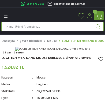
0544 570 26 53
bilgi@fixteknoloji.com.tr
Geri Dön
Geri Dön
Geri Dön
Geri Dön
Geri Dön
Geri Dön
Geri Dön
Geri Dön
leri
leri
ileşenleri
eri
nleri
sayarlar
rı
r Yazıcı
Anasayfa
Çevre Birimleri
Mouse
LOGITECH M170 NANO MOUSE 
üskürtme Yazıcı
ayarlar
0 Puan - 0 Yorum
cu
ı
sayarlar
LOGITECH M170 NANO MOUSE KABLOSUZ SİYAH 910-004642
ucu
rtmeli Yazıcılar
 Set
1.524,82 TL
ünleri
ucu
rofon
Kategori
Mouse
Marka
Logitech
ucu
ar
Stok Kodu
ok_CM242LGT136
Fiyat
26,70 USD + KDV
cılar