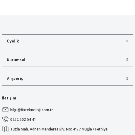
Yorum Yaz
Bu ürünün fiyat bilgisi, resim, ürün açıklamalarında ve diğer
konularda yetersiz gördüğünüz noktaları öneri formunu kullanarak
tarafımıza iletebilirsiniz.
Görüş ve önerileriniz için teşekkür ederiz.
Üyelik
Ürün resmi kalitesiz, bozuk veya görüntülenemiyor.
Ürün açıklamasında eksik bilgiler bulunuyor.
Kurumsal
Ürün bilgilerinde hatalar bulunuyor.
Ürün fiyatı diğer sitelerden daha pahalı.
Alışveriş
Bu ürüne benzer farklı alternatifler olmalı.
İletişim
bilgi@fixteknoloji.com.tr
Gönder
0252 502 54 41
Tuzla Mah. Adnan Menderes Blv. No: 41/7 Muğla / Fethiye