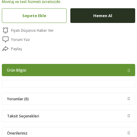
Montaj ve test hizmeti ücretsizdir.
ptörler
Sepete Ekle
Hemen Al
clock
Fiyatı Düşünce Haber Ver
 Ürünleri
Yorum Yaz
Paylaş
niği
Ürün Bilgisi
Yorumlar (0)
Taksit Seçenekleri
Bu ürüne ilk yorumu siz yapın!
Önerileriniz