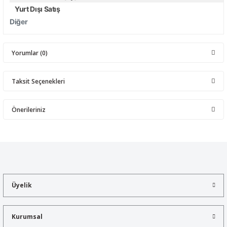
Yurt Dışı Satış
Diğer
Yorumlar (0)
Taksit Seçenekleri
Bu ürüne ilk yorumu siz yapın!
Önerileriniz
Yorum Yaz
Bu ürünün fiyat bilgisi, resim, ürün açıklamalarında ve diğer
konularda yetersiz gördüğünüz noktaları öneri formunu kullanarak
tarafımıza iletebilirsiniz.
Görüş ve önerileriniz için teşekkür ederiz.
Üyelik
Ürün resmi kalitesiz, bozuk veya görüntülenemiyor.
Ürün açıklamasında eksik bilgiler bulunuyor.
Kurumsal
Ürün bilgilerinde hatalar bulunuyor.