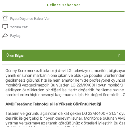
Gelince Haber Ver
ptörler
Fiyatı Düşünce Haber Ver
clock
Yorum Yaz
 Ürünleri
Paylaş
niği
Ürün Bilgisi
Güney Kore merkezli teknoloji devi LG, televizyon, monitör, bilgisayar ve
yenilikler sunan markanın öne çıkan ve oldukça popüler ürünlerinde
gecikmesiz görüntü hızı ile hem amatör hem de profesyonel oyuncular içi
monitörü vazgeçilmezdir. Bu yüzden LG 22MK400H oyun monitörü 1 ms t
etkileyen özelliklerden bir diğeri ise Hertz değeridir. Yenileme hızı 
hareket eden hiçbir nesneyi kaçırmamak için Hz değeri önemlidir. LG
AMDFreeSync Teknolojisi ile Yüksek Görüntü Netliği
Tasarım ve görüntü açısından dikkat çeken LG 22MK400H 21.5" oyuncu 
derinlik ile gerçekçi bir oyun deneyimi sunar. Monitörde bulunan AMDF
yırtılma ve takılmayı azaltarak gördüğünüz görselleri iyileştirir. Bu ö