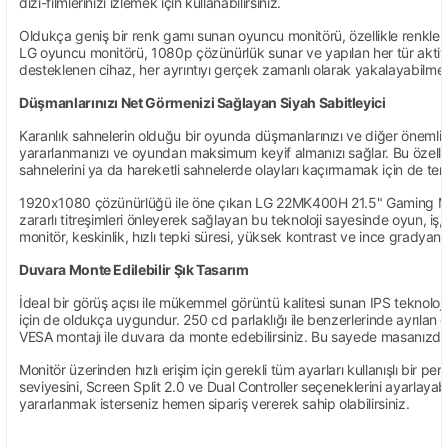
dizi-filmlerinizi izlemek için kullanabilirsiniz.
Oldukça geniş bir renk gamı sunan oyuncu monitörü, özellikle renkler k
LG oyuncu monitörü, 1080p çözünürlük sunar ve yapılan her tür aktivite
desteklenen cihaz, her ayrıntıyı gerçek zamanlı olarak yakalayabilmeniz
Düşmanlarınızı Net Görmenizi Sağlayan Siyah Sabitleyici
Karanlık sahnelerin olduğu bir oyunda düşmanlarınızı ve diğer önemli 
yararlanmanızı ve oyundan maksimum keyif almanızı sağlar. Bu özelliği d
sahnelerini ya da hareketli sahnelerde olayları kaçırmamak için de terci
1920x1080 çözünürlüğü ile öne çıkan LG 22MK400H 21.5" Gaming Monitör
zararlı titreşimleri önleyerek sağlayan bu teknoloji sayesinde oyun, iş, 
monitör, keskinlik, hızlı tepki süresi, yüksek kontrast ve ince gradyanı
Duvara Monte Edilebilir Şık Tasarım
İdeal bir görüş açısı ile mükemmel görüntü kalitesi sunan IPS teknolo
için de oldukça uygundur. 250 cd parlaklığı ile benzerlerinde ayrılan
VESA montajı ile duvara da monte edebilirsiniz. Bu sayede masanızda dah
Monitör üzerinden hızlı erişim için gerekli tüm ayarları kullanışlı bir 
seviyesini, Screen Split 2.0 ve Dual Controller seçeneklerini ayarlayab
yararlanmak isterseniz hemen sipariş vererek sahip olabilirsiniz.