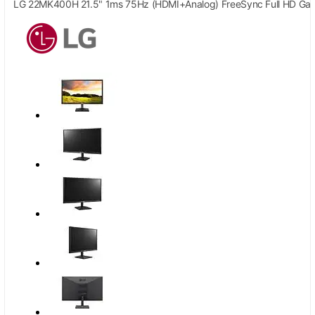
LG 22MK400H 21.5" 1ms 75Hz (HDMI+Analog) FreeSync Full HD Gam