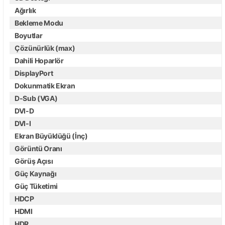
Ağırlık
Bekleme Modu
Boyutlar
Çözünürlük (max)
Dahili Hoparlör
DisplayPort
Dokunmatik Ekran
D-Sub (VGA)
DVI-D
DVI-I
Ekran Büyüklüğü (İnç)
Görüntü Oranı
Görüş Açısı
Güç Kaynağı
Güç Tüketimi
HDCP
HDMI
HDR