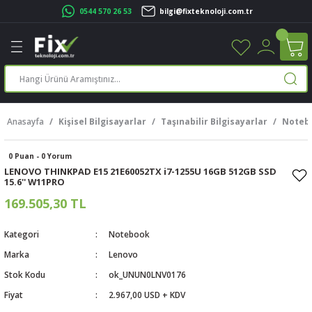
0544 570 26 53
bilgi@fixteknoloji.com.tr
Geri Dön
Geri Dön
Geri Dön
Geri Dön
Geri Dön
Geri Dön
Geri Dön
Geri Dön
leri
leri
ileşenleri
eri
nleri
sayarlar
rı
r Yazıcı
Anasayfa
Kişisel Bilgisayarlar
Taşınabilir Bilgisayarlar
Noteb
üskürtme Yazıcı
ayarlar
0 Puan - 0 Yorum
cu
ı
sayarlar
LENOVO THINKPAD E15 21E60052TX i7-1255U 16GB 512GB SSD
15.6'' W11PRO
ucu
rtmeli Yazıcılar
 Set
169.505,30 TL
ünleri
ucu
rofon
Kategori
Notebook
Marka
Lenovo
ucu
ar
Stok Kodu
ok_UNUN0LNV0176
cılar
Fiyat
2.967,00 USD + KDV