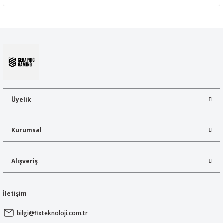
Yorum Yaz
Bu ürünün fiyat bilgisi, resim, ürün açıklamalarında ve diğer
konularda yetersiz gördüğünüz noktaları öneri formunu kullanarak
tarafımıza iletebilirsiniz.
Görüş ve önerileriniz için teşekkür ederiz.
Ürün resmi kalitesiz, bozuk veya görüntülenemiyor.
Ürün açıklamasında eksik bilgiler bulunuyor.
Üyelik
Ürün bilgilerinde hatalar bulunuyor.
Ürün fiyatı diğer sitelerden daha pahalı.
Kurumsal
Bu ürüne benzer farklı alternatifler olmalı.
Alışveriş
İletişim
Gönder
bilgi@fixteknoloji.com.tr