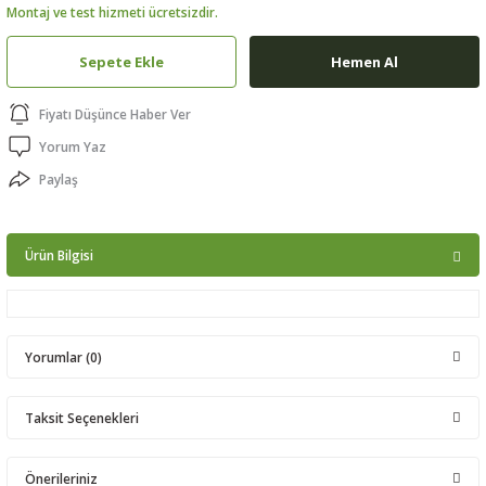
Montaj ve test hizmeti ücretsizdir.
ptörler
Sepete Ekle
Hemen Al
clock
Fiyatı Düşünce Haber Ver
 Ürünleri
Yorum Yaz
Paylaş
niği
Ürün Bilgisi
Yorumlar (0)
Taksit Seçenekleri
Bu ürüne ilk yorumu siz yapın!
Önerileriniz