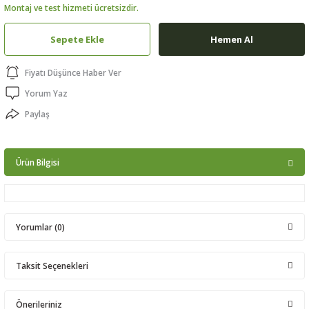
Montaj ve test hizmeti ücretsizdir.
ptörler
Sepete Ekle
Hemen Al
clock
Fiyatı Düşünce Haber Ver
 Ürünleri
Yorum Yaz
Paylaş
niği
Ürün Bilgisi
Yorumlar (0)
Taksit Seçenekleri
Bu ürüne ilk yorumu siz yapın!
Önerileriniz