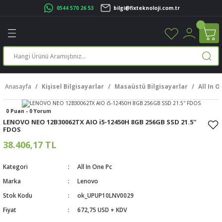
0544 570 26 53
bilgi@fixteknoloji.com.tr
Geri Dön
Geri Dön
Geri Dön
Geri Dön
Geri Dön
Geri Dön
Geri Dön
Geri Dön
leri
leri
ileşenleri
eri
nleri
sayarlar
rı
r Yazıcı
Anasayfa
Kişisel Bilgisayarlar
Masaüstü Bilgisayarlar
All In O
üskürtme Yazıcı
ayarlar
0 Puan - 0 Yorum
cu
ı
sayarlar
LENOVO NEO 12B30062TX AIO i5-12450H 8GB 256GB SSD 21.5''
FDOS
ucu
rtmeli Yazıcılar
 Set
38.406,17 TL
ünleri
ucu
rofon
Kategori
All In One Pc
Marka
Lenovo
ucu
ar
Stok Kodu
ok_UPUP10LNV0029
cılar
Fiyat
672,75 USD + KDV