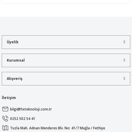
Yorum Yaz
Bu ürünün fiyat bilgisi, resim, ürün açıklamalarında ve diğer
konularda yetersiz gördüğünüz noktaları öneri formunu kullanarak
tarafımıza iletebilirsiniz.
Görüş ve önerileriniz için teşekkür ederiz.
Üyelik
Ürün resmi kalitesiz, bozuk veya görüntülenemiyor.
Ürün açıklamasında eksik bilgiler bulunuyor.
Kurumsal
Ürün bilgilerinde hatalar bulunuyor.
Ürün fiyatı diğer sitelerden daha pahalı.
Alışveriş
Bu ürüne benzer farklı alternatifler olmalı.
İletişim
bilgi@fixteknoloji.com.tr
Gönder
0252 502 54 41
Tuzla Mah. Adnan Menderes Blv. No: 41/7 Muğla / Fethiye