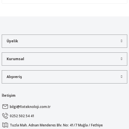
Yorum Yaz
Bu ürünün fiyat bilgisi, resim, ürün açıklamalarında ve diğer
konularda yetersiz gördüğünüz noktaları öneri formunu kullanarak
tarafımıza iletebilirsiniz.
Görüş ve önerileriniz için teşekkür ederiz.
Üyelik
Ürün resmi kalitesiz, bozuk veya görüntülenemiyor.
Ürün açıklamasında eksik bilgiler bulunuyor.
Kurumsal
Ürün bilgilerinde hatalar bulunuyor.
Ürün fiyatı diğer sitelerden daha pahalı.
Alışveriş
Bu ürüne benzer farklı alternatifler olmalı.
İletişim
bilgi@fixteknoloji.com.tr
Gönder
0252 502 54 41
Tuzla Mah. Adnan Menderes Blv. No: 41/7 Muğla / Fethiye