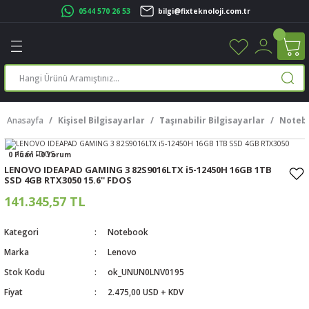
0544 570 26 53
bilgi@fixteknoloji.com.tr
Geri Dön
Geri Dön
Geri Dön
Geri Dön
Geri Dön
Geri Dön
Geri Dön
Geri Dön
leri
leri
ileşenleri
eri
nleri
sayarlar
rı
r Yazıcı
Anasayfa
Kişisel Bilgisayarlar
Taşınabilir Bilgisayarlar
Noteb
üskürtme Yazıcı
ayarlar
0 Puan - 0 Yorum
cu
ı
sayarlar
LENOVO IDEAPAD GAMING 3 82S9016LTX i5-12450H 16GB 1TB
SSD 4GB RTX3050 15.6'' FDOS
ucu
rtmeli Yazıcılar
 Set
141.345,57 TL
ünleri
ucu
rofon
Kategori
Notebook
Marka
Lenovo
ucu
ar
Stok Kodu
ok_UNUN0LNV0195
cılar
Fiyat
2.475,00 USD + KDV