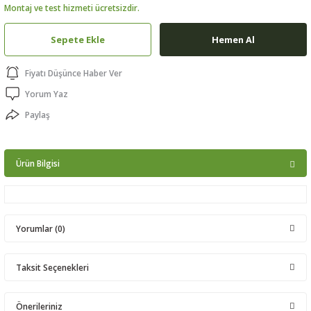
Montaj ve test hizmeti ücretsizdir.
ptörler
Sepete Ekle
Hemen Al
clock
Fiyatı Düşünce Haber Ver
 Ürünleri
Yorum Yaz
Paylaş
niği
Ürün Bilgisi
Yorumlar (0)
Taksit Seçenekleri
Bu ürüne ilk yorumu siz yapın!
Önerileriniz