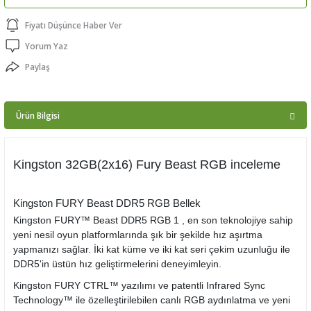
ptörler
Fiyatı Düşünce Haber Ver
Yorum Yaz
clock
Paylaş
 Ürünleri
Ürün Bilgisi
niği
Kingston 32GB(2x16) Fury Beast RGB inceleme
Kingston FURY Beast DDR5 RGB Bellek
Kingston FURY™ Beast DDR5 RGB 1 , en son teknolojiye sahip
yeni nesil oyun platformlarında şık bir şekilde hız aşırtma
yapmanızı sağlar. İki kat küme ve iki kat seri çekim uzunluğu ile
DDR5'in üstün hız geliştirmelerini deneyimleyin.
Kingston FURY CTRL™ yazılımı ve patentli Infrared Sync
Technology™ ile özelleştirilebilen canlı RGB aydınlatma ve yeni