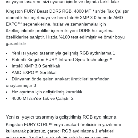
ısı yayıcı tasarımı, sizi oyunun içinde ve dışında farklı kılar.
Kingston FURY Beast DDR5 RGB, 4800 MT / sn'de Tak Çalıştır
otomatik hız aşırtmaya ve hem Intel® XMP 3.0 hem de AMD
EXPO™ seçeneklerine, hızlar ve zamanlamalar için
özelleştirilebilir profiller içeren iki yeni DDR5 hız aşırtma
özelliklerine sahiptir. Hızda %100 test edilmiştir ve ömür boyu
garantilidir.
Yeni ısı yayıcı tasarımıyla gelişmiş RGB aydınlatma 1
Patentli Kingston FURY Infrared Sync Technology™
Intel® XMP 3.0 Sertifikalı
AMD EXPO™ Sertifikalı
Dünyanın önde gelen anakart üreticileri tarafından
onaylanmıştır 3
Hız aşırtma için geliştirilmiş kararlılık
4800 MT/sn'de Tak ve Çalıştır 2
Yeni ısı yayıcı tasarımıyla geliştirilmiş RGB aydınlatma
Kingston FURY CTRL™ veya anakart üreticisinin yazılımını
kullanarak pürüzsüz, çarpıcı RGB aydınlatma 1 efektleri
yelpazesini özelleştirerek şık bir şekilde oyun oynayın.