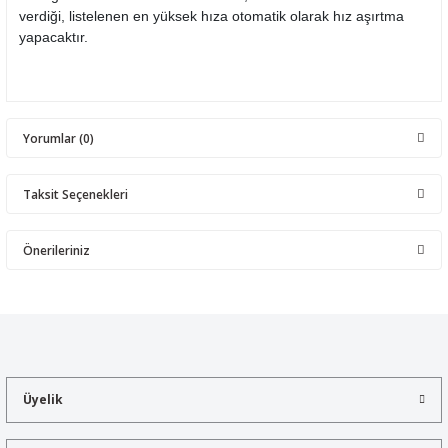
verdiği, listelenen en yüksek hıza otomatik olarak hız aşırtma
yapacaktır.
Yorumlar (0)
Taksit Seçenekleri
Bu ürüne ilk yorumu siz yapın!
Önerileriniz
Yorum Yaz
Bu ürünün fiyat bilgisi, resim, ürün açıklamalarında ve diğer
konularda yetersiz gördüğünüz noktaları öneri formunu kullanarak
tarafımıza iletebilirsiniz.
Görüş ve önerileriniz için teşekkür ederiz.
Üyelik
Ürün resmi kalitesiz, bozuk veya görüntülenemiyor.
Ürün açıklamasında eksik bilgiler bulunuyor.