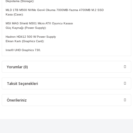
Depolama (Storage):
MLD 1TB M500 NVMe Gen4 Okuma 7000MB-Yazma 4700MB M.2 SSD
Kasa (Case):
MSI MAG Shield M301 Micro ATX Oyuncu Kasası
Güç Kaynağı (Power Supply):
Hadron HD412 500 W Power Supply
Ekran Kartı (Graphics Card):
Intel® UHD Graphics 730.
Yorumlar (0)
Taksit Seçenekleri
Bu ürüne ilk yorumu siz yapın!
Önerileriniz
Yorum Yaz
Bu ürünün fiyat bilgisi, resim, ürün açıklamalarında ve diğer
konularda yetersiz gördüğünüz noktaları öneri formunu kullanarak
tarafımıza iletebilirsiniz.