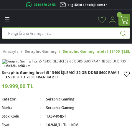
0544 570 26 53
bilgi@fixteknoloji.com.tr
Geri Dön
Geri Dön
Geri Dön
Geri Dön
Geri Dön
Geri Dön
Geri Dön
Geri Dön
leri
leri
ileşenleri
eri
nleri
sayarlar
rı
r Yazıcı
Anasayfa
Seraphic Gaming
Seraphic Gaming Intel i5 13400 İŞLE
üskürtme Yazıcı
ayarlar
0 Puan - 0 Yorum
cu
ı
sayarlar
Seraphic Gaming Intel i5 13400 İŞLEMCİ 32 GB DDR5 5600 RAM 1
TB SSD UHD 730 EKRAN KARTI
ucu
rtmeli Yazıcılar
 Set
19.999,00 TL
ünleri
ucu
rofon
Kategori
Seraphic Gaming
Marka
Seraphic Gaming
ucu
ar
Stok Kodu
TASV4X4J5T
cılar
Fiyat
16.948,31 TL + KDV