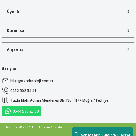
Görüş ve önerileriniz için teşekkür ederiz.
Üyelik
Ürün resmi kalitesiz, bozuk veya görüntülenemiyor.
Ürün açıklamasında eksik bilgiler bulunuyor.
Kurumsal
Ürün bilgilerinde hatalar bulunuyor.
Ürün fiyatı diğer sitelerden daha pahalı.
Alışveriş
Bu ürüne benzer farklı alternatifler olmalı.
İletişim
bilgi@fixteknoloji.com.tr
Gönder
0252 502 54 41
Tuzla Mah. Adnan Menderes Blv. No: 41/7 Muğla / Fethiye
0544 570 26 53
FixTeknoloji © 2022. Tüm Hakları Saklıdır.
Whatsapp Bilgi ve Destek