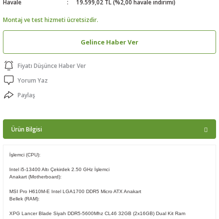
Havale
19.599,02 TL (%2,00 havale indirimi)
ptörler
Montaj ve test hizmeti ücretsizdir.
clock
Gelince Haber Ver
 Ürünleri
Fiyatı Düşünce Haber Ver
Yorum Yaz
niği
Paylaş
Ürün Bilgisi
İşlemci (CPU):
Intel i5-13400 Altı Çekirdek 2.50 GHz İşlemci
Anakart (Motherboard):
MSI Pro H610M-E Intel LGA1700 DDR5 Micro ATX Anakart
Bellek (RAM):
XPG Lancer Blade Siyah DDR5-5600Mhz CL46 32GB (2x16GB) Dual Kit Ram