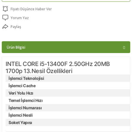
ptörler
Fiyatı Düşünce Haber Ver
Yorum Yaz
clock
Paylaş
 Ürünleri
Ürün Bilgisi
niği
INTEL CORE i5-13400F 2.50GHz 20MB
1700p 13.Nesil Özellikleri
İşlemci Teknolojisi
İşlemci Cache
Veri Yolu Hızı
Temel İşlemci Hızı
İşlemci Numarası
İşlemci Nesli
Soket Yapısı