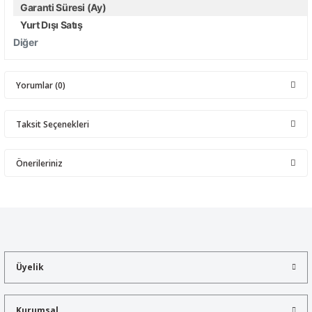
Garanti Süresi (Ay)
Yurt Dışı Satış
Diğer
Yorumlar (0)
Taksit Seçenekleri
Bu ürüne ilk yorumu siz yapın!
Önerileriniz
Yorum Yaz
Bu ürünün fiyat bilgisi, resim, ürün açıklamalarında ve diğer
konularda yetersiz gördüğünüz noktaları öneri formunu kullanarak
tarafımıza iletebilirsiniz.
Görüş ve önerileriniz için teşekkür ederiz.
Üyelik
Ürün resmi kalitesiz, bozuk veya görüntülenemiyor.
Ürün açıklamasında eksik bilgiler bulunuyor.
Kurumsal