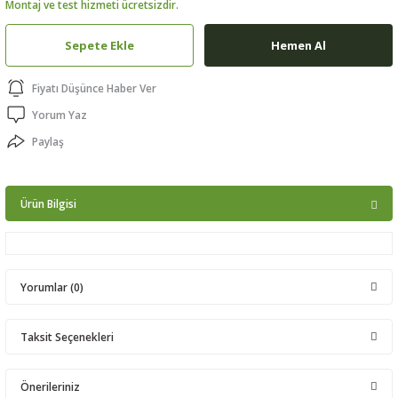
Montaj ve test hizmeti ücretsizdir.
ptörler
Sepete Ekle
Hemen Al
clock
Fiyatı Düşünce Haber Ver
 Ürünleri
Yorum Yaz
Paylaş
niği
Ürün Bilgisi
Yorumlar (0)
Taksit Seçenekleri
Bu ürüne ilk yorumu siz yapın!
Önerileriniz