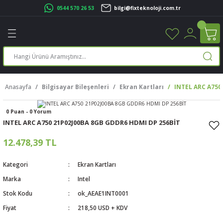
0544 570 26 53
bilgi@fixteknoloji.com.tr
Geri Dön
Geri Dön
Geri Dön
Geri Dön
Geri Dön
Geri Dön
Geri Dön
Geri Dön
leri
leri
ileşenleri
eri
nleri
sayarlar
rı
r Yazıcı
Anasayfa
Bilgisayar Bileşenleri
Ekran Kartları
INTEL ARC A750
üskürtme Yazıcı
ayarlar
0 Puan - 0 Yorum
cu
ı
sayarlar
INTEL ARC A750 21P02J00BA 8GB GDDR6 HDMI DP 256BİT
ucu
rtmeli Yazıcılar
 Set
12.478,39 TL
ünleri
ucu
rofon
Kategori
Ekran Kartları
Marka
Intel
ucu
ar
Stok Kodu
ok_AEAE1INT0001
Fiyat
218,50 USD + KDV
cılar