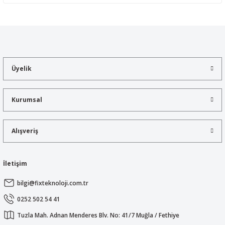
Yorum Yaz
Bu ürünün fiyat bilgisi, resim, ürün açıklamalarında ve diğer
konularda yetersiz gördüğünüz noktaları öneri formunu kullanarak
tarafımıza iletebilirsiniz.
Görüş ve önerileriniz için teşekkür ederiz.
Üyelik
Ürün resmi kalitesiz, bozuk veya görüntülenemiyor.
Ürün açıklamasında eksik bilgiler bulunuyor.
Kurumsal
Ürün bilgilerinde hatalar bulunuyor.
Ürün fiyatı diğer sitelerden daha pahalı.
Alışveriş
Bu ürüne benzer farklı alternatifler olmalı.
İletişim
bilgi@fixteknoloji.com.tr
Gönder
0252 502 54 41
Tuzla Mah. Adnan Menderes Blv. No: 41/7 Muğla / Fethiye