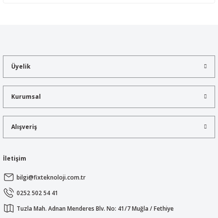
Yorum Yaz
Bu ürünün fiyat bilgisi, resim, ürün açıklamalarında ve diğer
konularda yetersiz gördüğünüz noktaları öneri formunu kullanarak
tarafımıza iletebilirsiniz.
Görüş ve önerileriniz için teşekkür ederiz.
Üyelik
Ürün resmi kalitesiz, bozuk veya görüntülenemiyor.
Ürün açıklamasında eksik bilgiler bulunuyor.
Kurumsal
Ürün bilgilerinde hatalar bulunuyor.
Ürün fiyatı diğer sitelerden daha pahalı.
Alışveriş
Bu ürüne benzer farklı alternatifler olmalı.
İletişim
bilgi@fixteknoloji.com.tr
Gönder
0252 502 54 41
Tuzla Mah. Adnan Menderes Blv. No: 41/7 Muğla / Fethiye