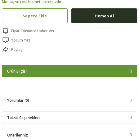
Montaj ve test hizmeti ücretsizdir.
ptörler
Sepete Ekle
Hemen Al
clock
Fiyatı Düşünce Haber Ver
 Ürünleri
Yorum Yaz
Paylaş
niği
Ürün Bilgisi
Yorumlar (0)
Taksit Seçenekleri
Bu ürüne ilk yorumu siz yapın!
Önerileriniz