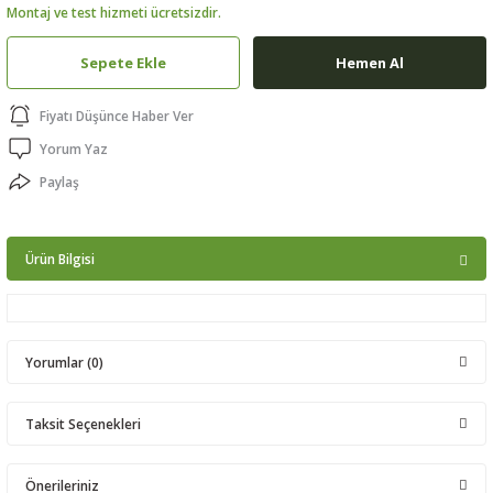
Montaj ve test hizmeti ücretsizdir.
ptörler
Sepete Ekle
Hemen Al
clock
Fiyatı Düşünce Haber Ver
 Ürünleri
Yorum Yaz
Paylaş
niği
Ürün Bilgisi
Yorumlar (0)
Taksit Seçenekleri
Bu ürüne ilk yorumu siz yapın!
Önerileriniz