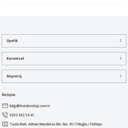
Yorum Yaz
Bu ürünün fiyat bilgisi, resim, ürün açıklamalarında ve diğer
konularda yetersiz gördüğünüz noktaları öneri formunu kullanarak
tarafımıza iletebilirsiniz.
Görüş ve önerileriniz için teşekkür ederiz.
Üyelik
Ürün resmi kalitesiz, bozuk veya görüntülenemiyor.
Ürün açıklamasında eksik bilgiler bulunuyor.
Kurumsal
Ürün bilgilerinde hatalar bulunuyor.
Ürün fiyatı diğer sitelerden daha pahalı.
Alışveriş
Bu ürüne benzer farklı alternatifler olmalı.
İletişim
bilgi@fixteknoloji.com.tr
Gönder
0252 502 54 41
Tuzla Mah. Adnan Menderes Blv. No: 41/7 Muğla / Fethiye