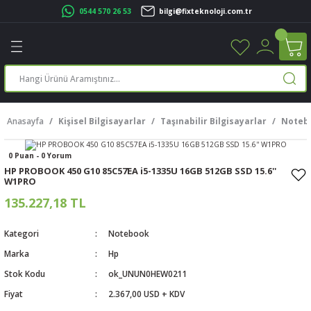
0544 570 26 53
bilgi@fixteknoloji.com.tr
Geri Dön
Geri Dön
Geri Dön
Geri Dön
Geri Dön
Geri Dön
Geri Dön
Geri Dön
leri
leri
ileşenleri
eri
nleri
sayarlar
rı
r Yazıcı
Anasayfa
Kişisel Bilgisayarlar
Taşınabilir Bilgisayarlar
Noteb
üskürtme Yazıcı
ayarlar
0 Puan - 0 Yorum
cu
ı
sayarlar
HP PROBOOK 450 G10 85C57EA i5-1335U 16GB 512GB SSD 15.6''
W1PRO
ucu
rtmeli Yazıcılar
 Set
135.227,18 TL
ünleri
ucu
rofon
Kategori
Notebook
Marka
Hp
ucu
ar
Stok Kodu
ok_UNUN0HEW0211
cılar
Fiyat
2.367,00 USD + KDV