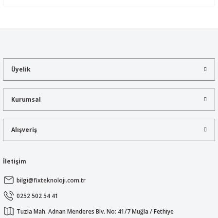
Yorum Yaz
Bu ürünün fiyat bilgisi, resim, ürün açıklamalarında ve diğer
konularda yetersiz gördüğünüz noktaları öneri formunu kullanarak
tarafımıza iletebilirsiniz.
Görüş ve önerileriniz için teşekkür ederiz.
Üyelik
Ürün resmi kalitesiz, bozuk veya görüntülenemiyor.
Ürün açıklamasında eksik bilgiler bulunuyor.
Kurumsal
Ürün bilgilerinde hatalar bulunuyor.
Ürün fiyatı diğer sitelerden daha pahalı.
Alışveriş
Bu ürüne benzer farklı alternatifler olmalı.
İletişim
bilgi@fixteknoloji.com.tr
Gönder
0252 502 54 41
Tuzla Mah. Adnan Menderes Blv. No: 41/7 Muğla / Fethiye