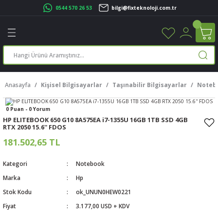
0544 570 26 53
bilgi@fixteknoloji.com.tr
Geri Dön
Geri Dön
Geri Dön
Geri Dön
Geri Dön
Geri Dön
Geri Dön
Geri Dön
leri
leri
ileşenleri
eri
nleri
sayarlar
rı
r Yazıcı
Anasayfa
Kişisel Bilgisayarlar
Taşınabilir Bilgisayarlar
Noteb
üskürtme Yazıcı
ayarlar
0 Puan - 0 Yorum
cu
ı
sayarlar
HP ELITEBOOK 650 G10 8A575EA i7-1355U 16GB 1TB SSD 4GB
RTX 2050 15.6'' FDOS
ucu
rtmeli Yazıcılar
 Set
181.502,65 TL
ünleri
ucu
rofon
Kategori
Notebook
Marka
Hp
ucu
ar
Stok Kodu
ok_UNUN0HEW0221
cılar
Fiyat
3.177,00 USD + KDV