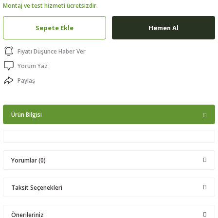
Montaj ve test hizmeti ücretsizdir.
ptörler
Sepete Ekle
Hemen Al
clock
Fiyatı Düşünce Haber Ver
 Ürünleri
Yorum Yaz
Paylaş
niği
Ürün Bilgisi
Yorumlar (0)
Taksit Seçenekleri
Bu ürüne ilk yorumu siz yapın!
Önerileriniz