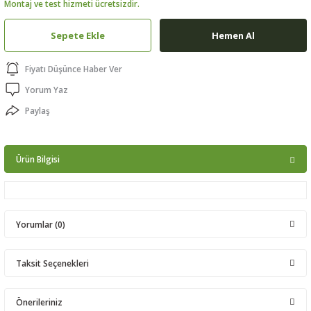
Montaj ve test hizmeti ücretsizdir.
ptörler
Sepete Ekle
Hemen Al
clock
Fiyatı Düşünce Haber Ver
 Ürünleri
Yorum Yaz
Paylaş
niği
Ürün Bilgisi
Yorumlar (0)
Taksit Seçenekleri
Bu ürüne ilk yorumu siz yapın!
Önerileriniz