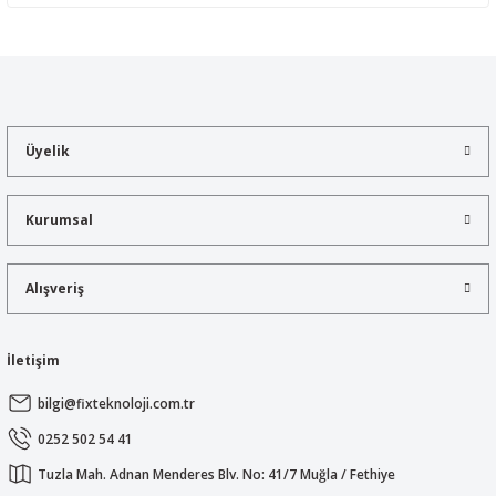
Yorum Yaz
Bu ürünün fiyat bilgisi, resim, ürün açıklamalarında ve diğer
konularda yetersiz gördüğünüz noktaları öneri formunu kullanarak
tarafımıza iletebilirsiniz.
Görüş ve önerileriniz için teşekkür ederiz.
Üyelik
Ürün resmi kalitesiz, bozuk veya görüntülenemiyor.
Ürün açıklamasında eksik bilgiler bulunuyor.
Kurumsal
Ürün bilgilerinde hatalar bulunuyor.
Ürün fiyatı diğer sitelerden daha pahalı.
Alışveriş
Bu ürüne benzer farklı alternatifler olmalı.
İletişim
bilgi@fixteknoloji.com.tr
Gönder
0252 502 54 41
Tuzla Mah. Adnan Menderes Blv. No: 41/7 Muğla / Fethiye