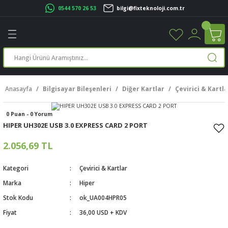
0544 570 26 53
bilgi@fixteknoloji.com.tr
Geri Dön
Geri Dön
Geri Dön
Geri Dön
Geri Dön
Geri Dön
Geri Dön
Geri Dön
leri
leri
ileşenleri
eri
nleri
sayarlar
rı
r Yazıcı
Anasayfa
Bilgisayar Bileşenleri
Diğer Kartlar
Çevirici & Kartla
üskürtme Yazıcı
ayarlar
0 Puan - 0 Yorum
cu
ı
sayarlar
HIPER UH302E USB 3.0 EXPRESS CARD 2 PORT
ucu
rtmeli Yazıcılar
 Set
2.056,69 TL
ünleri
ucu
rofon
Kategori
Çevirici & Kartlar
Marka
Hiper
ucu
ar
Stok Kodu
ok_UA004HPR05
Fiyat
36,00 USD + KDV
cılar