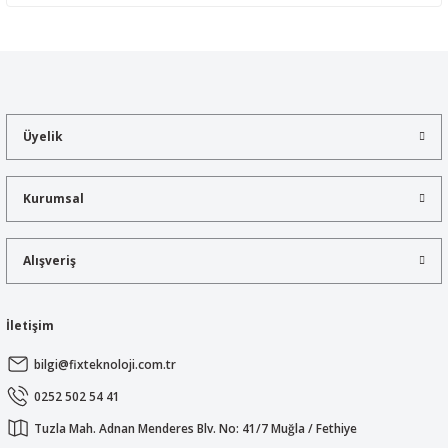
Yorum Yaz
Bu ürünün fiyat bilgisi, resim, ürün açıklamalarında ve diğer
konularda yetersiz gördüğünüz noktaları öneri formunu kullanarak
tarafımıza iletebilirsiniz.
Görüş ve önerileriniz için teşekkür ederiz.
Üyelik
Ürün resmi kalitesiz, bozuk veya görüntülenemiyor.
Ürün açıklamasında eksik bilgiler bulunuyor.
Kurumsal
Ürün bilgilerinde hatalar bulunuyor.
Ürün fiyatı diğer sitelerden daha pahalı.
Alışveriş
Bu ürüne benzer farklı alternatifler olmalı.
İletişim
bilgi@fixteknoloji.com.tr
Gönder
0252 502 54 41
Tuzla Mah. Adnan Menderes Blv. No: 41/7 Muğla / Fethiye