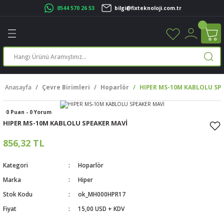
0544 570 26 53
bilgi@fixteknoloji.com.tr
Geri Dön
Geri Dön
Geri Dön
Geri Dön
Geri Dön
Geri Dön
Geri Dön
Geri Dön
leri
leri
ileşenleri
eri
nleri
sayarlar
rı
r Yazıcı
Anasayfa
Çevre Birimleri
Hoparlör
HIPER MS-10M KABLOLU SP
üskürtme Yazıcı
ayarlar
0 Puan - 0 Yorum
cu
ı
sayarlar
HIPER MS-10M KABLOLU SPEAKER MAVİ
ucu
rtmeli Yazıcılar
 Set
856,32 TL
ünleri
ucu
rofon
Kategori
Hoparlör
Marka
Hiper
ucu
ar
Stok Kodu
ok_MH000HPR17
Fiyat
15,00 USD + KDV
cılar