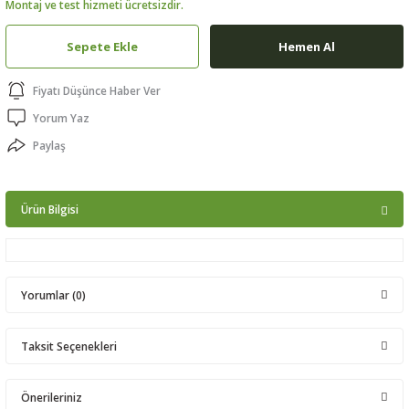
Montaj ve test hizmeti ücretsizdir.
ptörler
Sepete Ekle
Hemen Al
clock
Fiyatı Düşünce Haber Ver
 Ürünleri
Yorum Yaz
Paylaş
niği
Ürün Bilgisi
Yorumlar (0)
Taksit Seçenekleri
Bu ürüne ilk yorumu siz yapın!
Önerileriniz