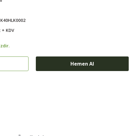
ar
K40HLK0002
R + KDV
zdir.
Hemen Al