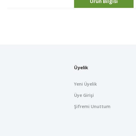
Ürün Bilgisi
Bu ürünün fiyat bilgisi, resim, ürün açıklamalarında ve diğer konularda
Görüş ve önerileriniz için teşekkür ederiz.
Ürün resmi kalitesiz, bozuk veya görüntülenemiyor.
Ürün açıklamasında eksik bilgiler bulunuyor.
Üyelik
Ürün bilgilerinde hatalar bulunuyor.
Ürün fiyatı diğer sitelerden daha pahalı.
Yeni Üyelik
Bu ürüne benzer farklı alternatifler olmalı.
Üye Girişi
Şifremi Unuttum