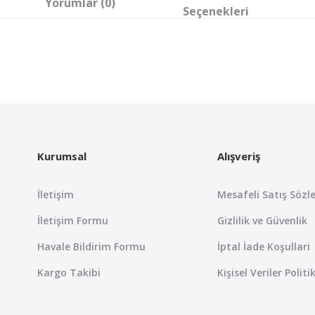
Yorumlar (0)
Seçenekleri
 yetersiz gördüğünüz noktaları öneri formunu kullanarak tarafımıza iletebil
Bu ürüne ilk yorumu siz yapın!
Yorum Yaz
Kurumsal
Alışveriş
İletişim
Mesafeli Satış Sözl
İletişim Formu
Gizlilik ve Güvenlik
Havale Bildirim Formu
İptal İade Koşullari
Kargo Takibi
Kişisel Veriler Politi
Gönder