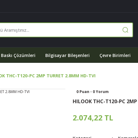
Baskı Çözümleri
Bilgisayar Bileşenleri
Çevre Birimleri
OK THC-T120-PC 2MP TURRET 2.8MM HD-TVI
0 Puan - 0 Yorum
HILOOK THC-T120-PC 2MP
2.074,22 TL