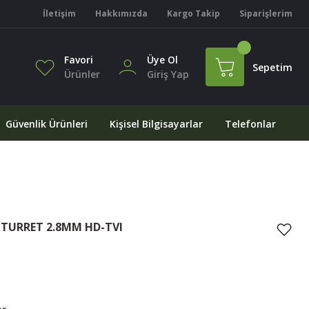
İletişim
Hakkımızda
Kargo Takip
Siparişlerim
Favori
Üye Ol
Sepetim
Ürünler
Giriş Yap
Güvenlik Ürünleri
Kişisel Bilgisayarlar
Telefonlar
 TURRET 2.8MM HD-TVI