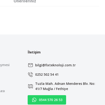
Önerileriniz
irsiniz.
İletişim
eşmesi
bilgi@fixteknoloji.com.tr
0252 502 54 41
Tuzla Mah. Adnan Menderes Blv. No:
41/7 Muğla / Fethiye
kası
0544 570 26 53