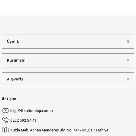
Yorum Yaz
Bu ürünün fiyat bilgisi, resim, ürün açıklamalarında ve diğer
konularda yetersiz gördüğünüz noktaları öneri formunu kullanarak
tarafımıza iletebilirsiniz.
Görüş ve önerileriniz için teşekkür ederiz.
Üyelik
Ürün resmi kalitesiz, bozuk veya görüntülenemiyor.
Ürün açıklamasında eksik bilgiler bulunuyor.
Kurumsal
Ürün bilgilerinde hatalar bulunuyor.
Ürün fiyatı diğer sitelerden daha pahalı.
Alışveriş
Bu ürüne benzer farklı alternatifler olmalı.
İletişim
bilgi@fixteknoloji.com.tr
Gönder
0252 502 54 41
Tuzla Mah. Adnan Menderes Blv. No: 41/7 Muğla / Fethiye