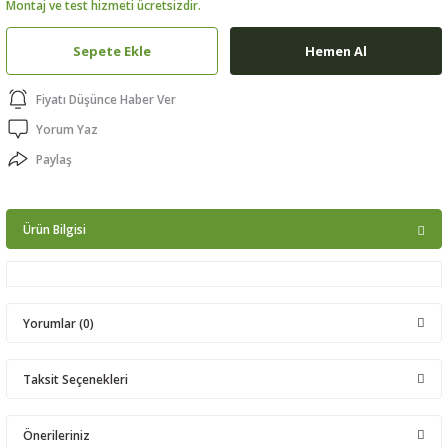
Montaj ve test hizmeti ücretsizdir.
ptörler
Sepete Ekle
Hemen Al
clock
Fiyatı Düşünce Haber Ver
 Ürünleri
Yorum Yaz
Paylaş
niği
Ürün Bilgisi
Yorumlar (0)
Taksit Seçenekleri
Bu ürüne ilk yorumu siz yapın!
Önerileriniz