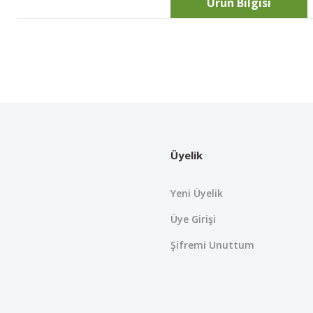
Ürün Bilgisi
Bu ürünün fiyat bilgisi, resim, ürün açıklamalarında ve diğer konularda
Görüş ve önerileriniz için teşekkür ederiz.
Ürün resmi kalitesiz, bozuk veya görüntülenemiyor.
Ürün açıklamasında eksik bilgiler bulunuyor.
Üyelik
Ürün bilgilerinde hatalar bulunuyor.
Ürün fiyatı diğer sitelerden daha pahalı.
Yeni Üyelik
Bu ürüne benzer farklı alternatifler olmalı.
Üye Girişi
Şifremi Unuttum