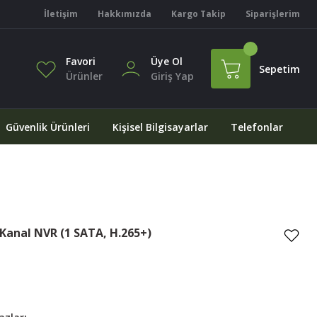
İletişim
Hakkımızda
Kargo Takip
Siparişlerim
Favori
Üye Ol
Sepetim
Ürünler
Giriş Yap
Güvenlik Ürünleri
Kişisel Bilgisayarlar
Telefonlar
Kanal NVR (1 SATA, H.265+)