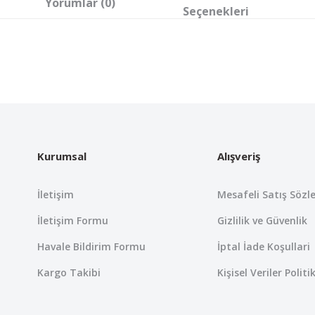
Yorumlar (0)
Seçenekleri
 yetersiz gördüğünüz noktaları öneri formunu kullanarak tarafımıza iletebil
Bu ürüne ilk yorumu siz yapın!
Yorum Yaz
Kurumsal
Alışveriş
İletişim
Mesafeli Satış Sözl
İletişim Formu
Gizlilik ve Güvenlik
Havale Bildirim Formu
İptal İade Koşullari
Kargo Takibi
Kişisel Veriler Politi
Gönder