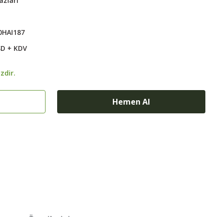
azları
0HAI187
SD + KDV
zdir.
Hemen Al