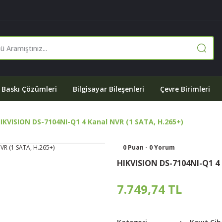
Baskı Çözümleri
Bilgisayar Bileşenleri
Çevre Birimleri
IKVISION DS-7104NI-Q1 4 Kanal NVR (1 SATA, H.265+)
0 Puan - 0 Yorum
HIKVISION DS-7104NI-Q1 4 
7.749,74 TL