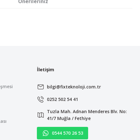
Önerileriniz
irsiniz.
İletişim
eşmesi
bilgi@fixteknoloji.com.tr
0252 502 54 41
Tuzla Mah. Adnan Menderes Blv. No:
41/7 Muğla / Fethiye
kası
0544 570 26 53