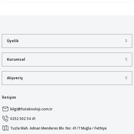
Yorum Yaz
Bu ürünün fiyat bilgisi, resim, ürün açıklamalarında ve diğer
konularda yetersiz gördüğünüz noktaları öneri formunu kullanarak
tarafımıza iletebilirsiniz.
Görüş ve önerileriniz için teşekkür ederiz.
Üyelik
Ürün resmi kalitesiz, bozuk veya görüntülenemiyor.
Ürün açıklamasında eksik bilgiler bulunuyor.
Kurumsal
Ürün bilgilerinde hatalar bulunuyor.
Ürün fiyatı diğer sitelerden daha pahalı.
Alışveriş
Bu ürüne benzer farklı alternatifler olmalı.
İletişim
bilgi@fixteknoloji.com.tr
Gönder
0252 502 54 41
Tuzla Mah. Adnan Menderes Blv. No: 41/7 Muğla / Fethiye