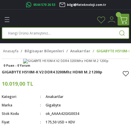
0544 570 26 53
bilgi@fixteknoloji.com.tr
Geri Dön
Geri Dön
Geri Dön
Geri Dön
Geri Dön
Geri Dön
Geri Dön
Geri Dön
leri
leri
ileşenleri
eri
nleri
sayarlar
rı
r Yazıcı
Anasayfa
Bilgisayar Bileşenleri
Anakartlar
GIGABYTE H510M-K
üskürtme Yazıcı
ayarlar
0 Puan - 0 Yorum
cu
ı
sayarlar
GIGABYTE H510M-K V2 DDR4 3200Mhz HDMI M.2 1200p
ucu
rtmeli Yazıcılar
 Set
10.019,00 TL
ünleri
ucu
rofon
Kategori
Anakartlar
Marka
Gigabyte
ucu
ar
Stok Kodu
ok_AAAA42GIG0034
Fiyat
175,50 USD + KDV
cılar