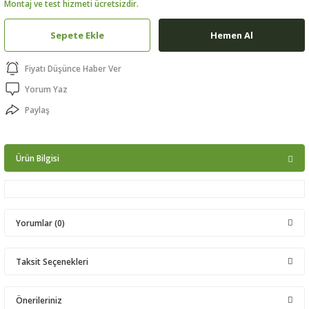
Montaj ve test hizmeti ücretsizdir.
ptörler
Sepete Ekle
Hemen Al
clock
Fiyatı Düşünce Haber Ver
 Ürünleri
Yorum Yaz
Paylaş
niği
Ürün Bilgisi
Yorumlar (0)
Taksit Seçenekleri
Bu ürüne ilk yorumu siz yapın!
Önerileriniz