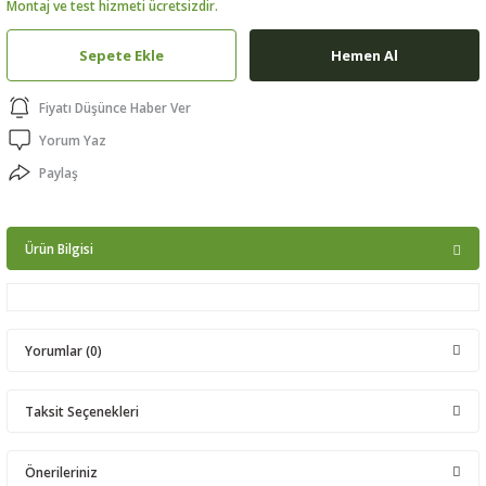
Montaj ve test hizmeti ücretsizdir.
ptörler
Sepete Ekle
Hemen Al
clock
Fiyatı Düşünce Haber Ver
 Ürünleri
Yorum Yaz
Paylaş
niği
Ürün Bilgisi
Yorumlar (0)
Taksit Seçenekleri
Bu ürüne ilk yorumu siz yapın!
Önerileriniz