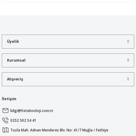
Yorum Yaz
Bu ürünün fiyat bilgisi, resim, ürün açıklamalarında ve diğer
konularda yetersiz gördüğünüz noktaları öneri formunu kullanarak
tarafımıza iletebilirsiniz.
Görüş ve önerileriniz için teşekkür ederiz.
Üyelik
Ürün resmi kalitesiz, bozuk veya görüntülenemiyor.
Ürün açıklamasında eksik bilgiler bulunuyor.
Kurumsal
Ürün bilgilerinde hatalar bulunuyor.
Ürün fiyatı diğer sitelerden daha pahalı.
Alışveriş
Bu ürüne benzer farklı alternatifler olmalı.
İletişim
bilgi@fixteknoloji.com.tr
Gönder
0252 502 54 41
Tuzla Mah. Adnan Menderes Blv. No: 41/7 Muğla / Fethiye