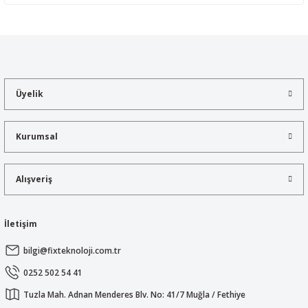
Yorum Yaz
Bu ürünün fiyat bilgisi, resim, ürün açıklamalarında ve diğer
konularda yetersiz gördüğünüz noktaları öneri formunu kullanarak
tarafımıza iletebilirsiniz.
Görüş ve önerileriniz için teşekkür ederiz.
Üyelik
Ürün resmi kalitesiz, bozuk veya görüntülenemiyor.
Ürün açıklamasında eksik bilgiler bulunuyor.
Kurumsal
Ürün bilgilerinde hatalar bulunuyor.
Ürün fiyatı diğer sitelerden daha pahalı.
Alışveriş
Bu ürüne benzer farklı alternatifler olmalı.
İletişim
bilgi@fixteknoloji.com.tr
Gönder
0252 502 54 41
Tuzla Mah. Adnan Menderes Blv. No: 41/7 Muğla / Fethiye