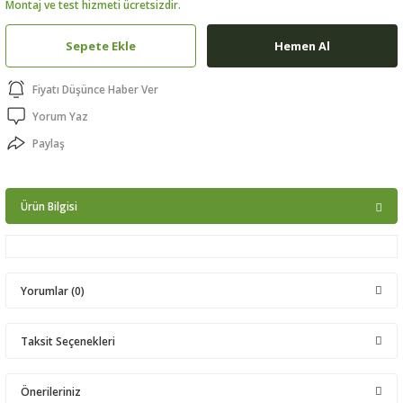
Montaj ve test hizmeti ücretsizdir.
ptörler
Sepete Ekle
Hemen Al
clock
Fiyatı Düşünce Haber Ver
 Ürünleri
Yorum Yaz
Paylaş
niği
Ürün Bilgisi
Yorumlar (0)
Taksit Seçenekleri
Bu ürüne ilk yorumu siz yapın!
Önerileriniz