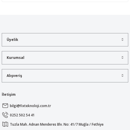
Yorum Yaz
Bu ürünün fiyat bilgisi, resim, ürün açıklamalarında ve diğer
konularda yetersiz gördüğünüz noktaları öneri formunu kullanarak
tarafımıza iletebilirsiniz.
Görüş ve önerileriniz için teşekkür ederiz.
Üyelik
Ürün resmi kalitesiz, bozuk veya görüntülenemiyor.
Ürün açıklamasında eksik bilgiler bulunuyor.
Kurumsal
Ürün bilgilerinde hatalar bulunuyor.
Ürün fiyatı diğer sitelerden daha pahalı.
Alışveriş
Bu ürüne benzer farklı alternatifler olmalı.
İletişim
bilgi@fixteknoloji.com.tr
Gönder
0252 502 54 41
Tuzla Mah. Adnan Menderes Blv. No: 41/7 Muğla / Fethiye