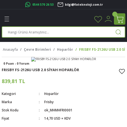
0544 570 26 53
bilgi@fixteknoloji.com.tr
Geri Dön
Geri Dön
Geri Dön
Geri Dön
Geri Dön
Geri Dön
Geri Dön
Geri Dön
leri
leri
ileşenleri
eri
nleri
sayarlar
rı
r Yazıcı
Anasayfa
Çevre Birimleri
Hoparlör
FRISBY FS-2126U USB 2.0 
üskürtme Yazıcı
ayarlar
0 Puan - 0 Yorum
cu
ı
sayarlar
FRISBY FS-2126U USB 2.0 SİYAH HOPARLÖR
ucu
rtmeli Yazıcılar
 Set
839,81 TL
ünleri
ucu
rofon
Kategori
Hoparlör
Marka
Frisby
ucu
ar
Stok Kodu
ok_MHMHFRI0001
Fiyat
14,70 USD + KDV
cılar