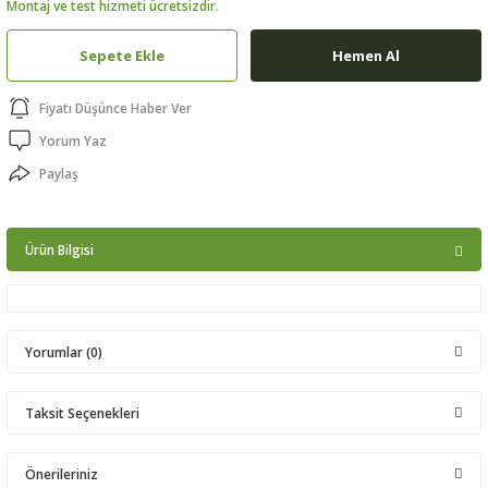
Montaj ve test hizmeti ücretsizdir.
ptörler
Sepete Ekle
Hemen Al
clock
Fiyatı Düşünce Haber Ver
 Ürünleri
Yorum Yaz
Paylaş
niği
Ürün Bilgisi
Yorumlar (0)
Taksit Seçenekleri
Bu ürüne ilk yorumu siz yapın!
Önerileriniz